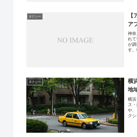
【
タクシー
ア
神奈
れて
が調
す。
横
タクシー
地
横浜
ス・
や、
クシ