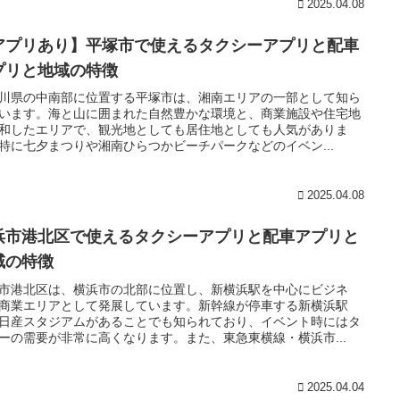
2025.04.08
アプリあり】平塚市で使えるタクシーアプリと配車
プリと地域の特徴
川県の中南部に位置する平塚市は、湘南エリアの一部として知ら
います。海と山に囲まれた自然豊かな環境と、商業施設や住宅地
和したエリアで、観光地としても居住地としても人気がありま
特に七夕まつりや湘南ひらつかビーチパークなどのイベン...
2025.04.08
浜市港北区で使えるタクシーアプリと配車アプリと
域の特徴
市港北区は、横浜市の北部に位置し、新横浜駅を中心にビジネ
商業エリアとして発展しています。新幹線が停車する新横浜駅
日産スタジアムがあることでも知られており、イベント時にはタ
ーの需要が非常に高くなります。また、東急東横線・横浜市...
2025.04.04