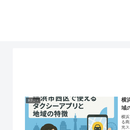
横
タクシー
域
横浜
る商
光ス