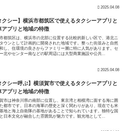
2025.04.08
タクシー】横浜市都筑区で使えるタクシーアプリと
車アプリと地域の特徴
市都筑区は、横浜市の北部に位置する比較的新しい区で、港北ニ
タウンとして計画的に開発された地域です。整った街並みと自然
和し、住環境の良さからファミリー層に特に人気があります。セ
ー北やセンター南などの駅周辺には大型商業施設や公共...
2025.04.08
タクシー呼ぶ】横須賀市で使えるタクシーアプリと
車アプリと地域の特徴
賀市は神奈川県の南部に位置し、東京湾と相模湾に面する海に囲
た都市です。日本の海軍の歴史と深く関わりがあり、現在でも米
基地と海上自衛隊の基地があることで知られています。独特な国
と日本文化が融合した雰囲気が魅力です。観光地として...