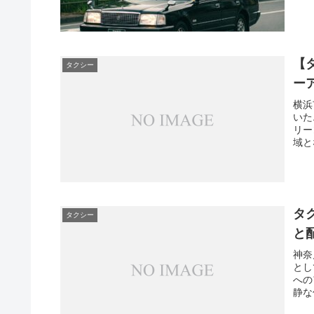
【
タクシー
ー
横浜
いた
リー
域と
タ
タクシー
と
神奈
とし
への
静な