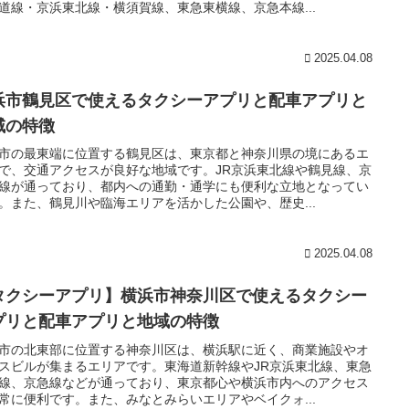
道線・京浜東北線・横須賀線、東急東横線、京急本線...
2025.04.08
浜市鶴見区で使えるタクシーアプリと配車アプリと
域の特徴
市の最東端に位置する鶴見区は、東京都と神奈川県の境にあるエ
で、交通アクセスが良好な地域です。JR京浜東北線や鶴見線、京
線が通っており、都内への通勤・通学にも便利な立地となってい
。また、鶴見川や臨海エリアを活かした公園や、歴史...
2025.04.08
タクシーアプリ】横浜市神奈川区で使えるタクシー
プリと配車アプリと地域の特徴
市の北東部に位置する神奈川区は、横浜駅に近く、商業施設やオ
スビルが集まるエリアです。東海道新幹線やJR京浜東北線、東急
線、京急線などが通っており、東京都心や横浜市内へのアクセス
常に便利です。また、みなとみらいエリアやベイクォ...