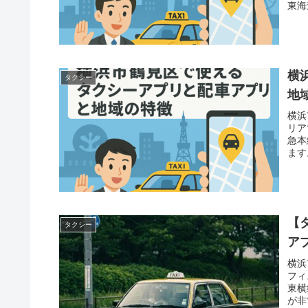
東海
横
タクシー
地
横浜
リア
急本
ます
【
タクシー
ア
横浜
フィ
東横
が非