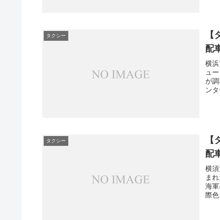
【
タクシー
配
横浜
ュー
が調
ンタ
【
タクシー
配
横須
まれ
海軍
際色