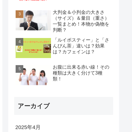
大判金＆小判金の大きさ
（サイズ）＆量目（重さ）
一覧まとめ！本物か偽物を
判断？
「ルイボスティー」と「さ
んぴん茶」違いは？効果
は？カフェインは？
お腹に出来る赤い線！その
種類は大きく分けて3種
類！
アーカイブ
2025年4月