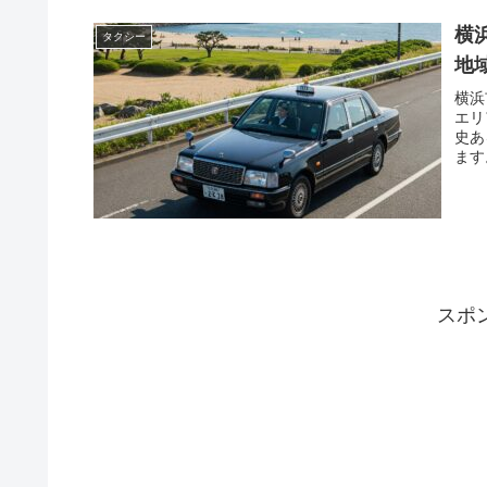
横
タクシー
地
横浜
エリ
史あ
ます
スポ