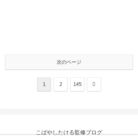
次のページ
次
1
2
145
へ
こばやしたける監修ブログ