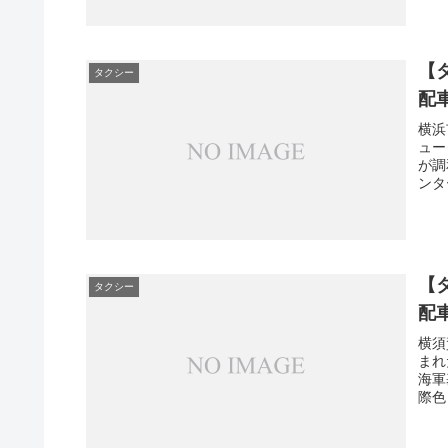
【
タクシー
配
横浜
ュー
が調
ンタ
【
タクシー
配
横須
まれ
海軍
際色