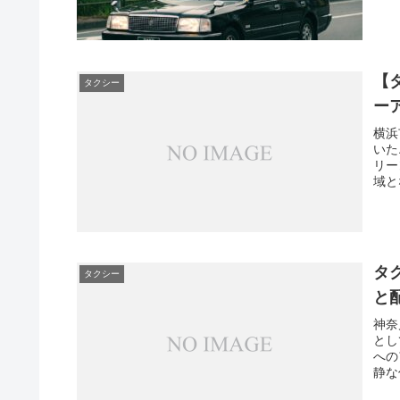
【
タクシー
ー
横浜
いた
リー
域と
タ
タクシー
と
神奈
とし
への
静な