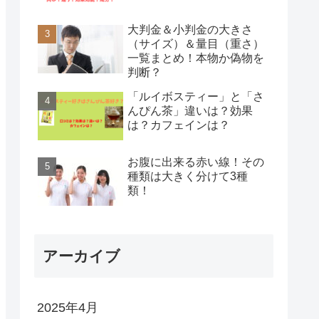
大判金＆小判金の大きさ
（サイズ）＆量目（重さ）
一覧まとめ！本物か偽物を
判断？
「ルイボスティー」と「さ
んぴん茶」違いは？効果
は？カフェインは？
お腹に出来る赤い線！その
種類は大きく分けて3種
類！
アーカイブ
2025年4月