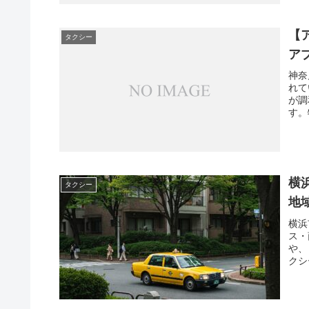
【
タクシー
ア
神奈
れて
が調
す。
横
タクシー
地
横浜
ス・
や、
クシ