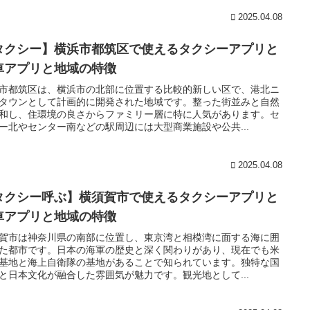
2025.04.08
タクシー】横浜市都筑区で使えるタクシーアプリと
車アプリと地域の特徴
市都筑区は、横浜市の北部に位置する比較的新しい区で、港北ニ
タウンとして計画的に開発された地域です。整った街並みと自然
和し、住環境の良さからファミリー層に特に人気があります。セ
ー北やセンター南などの駅周辺には大型商業施設や公共...
2025.04.08
タクシー呼ぶ】横須賀市で使えるタクシーアプリと
車アプリと地域の特徴
賀市は神奈川県の南部に位置し、東京湾と相模湾に面する海に囲
た都市です。日本の海軍の歴史と深く関わりがあり、現在でも米
基地と海上自衛隊の基地があることで知られています。独特な国
と日本文化が融合した雰囲気が魅力です。観光地として...