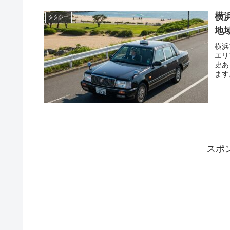
横
タクシー
地
横浜
エリ
史あ
ます
スポ