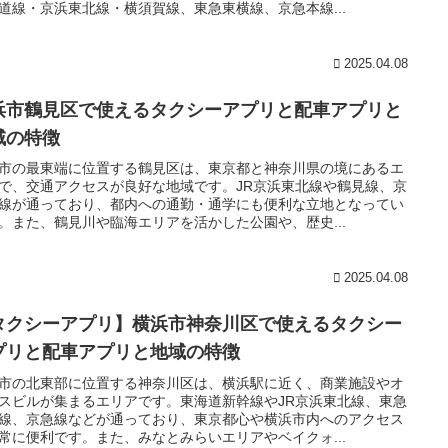
道線・京浜東北線・横須賀線、東急東横線、京急本線...
2025.04.08
浜市鶴見区で使えるタクシーアプリと配車アプリと
域の特徴
市の最東端に位置する鶴見区は、東京都と神奈川県の境にあるエ
で、交通アクセスが良好な地域です。JR京浜東北線や鶴見線、京
線が通っており、都内への通勤・通学にも便利な立地となってい
。また、鶴見川や臨海エリアを活かした公園や、歴史...
2025.04.08
タクシーアプリ】横浜市神奈川区で使えるタクシー
プリと配車アプリと地域の特徴
市の北東部に位置する神奈川区は、横浜駅に近く、商業施設やオ
スビルが集まるエリアです。東海道新幹線やJR京浜東北線、東急
線、京急線などが通っており、東京都心や横浜市内へのアクセス
常に便利です。また、みなとみらいエリアやベイクォ...