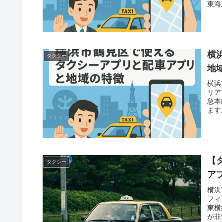
東海
横
タクシー
地
横浜
リア
急本
ます
【
タクシー
ア
横浜
フィ
東横
が非