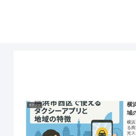
横
タクシー
域
横浜
る商
光ス