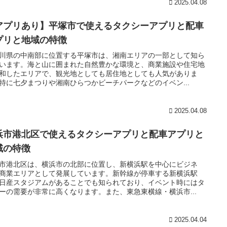
2025.04.08
アプリあり】平塚市で使えるタクシーアプリと配車
プリと地域の特徴
川県の中南部に位置する平塚市は、湘南エリアの一部として知ら
います。海と山に囲まれた自然豊かな環境と、商業施設や住宅地
和したエリアで、観光地としても居住地としても人気がありま
特に七夕まつりや湘南ひらつかビーチパークなどのイベン...
2025.04.08
浜市港北区で使えるタクシーアプリと配車アプリと
域の特徴
市港北区は、横浜市の北部に位置し、新横浜駅を中心にビジネ
商業エリアとして発展しています。新幹線が停車する新横浜駅
日産スタジアムがあることでも知られており、イベント時にはタ
ーの需要が非常に高くなります。また、東急東横線・横浜市...
2025.04.04