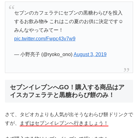
セブンのカフェラテにセブンの黒糖わらびを投入
するお飲み物☕ これはこの夏のお供に決定です☺️
みんなやってみてー！
pic.twitter.com/Fwpc43v7w9
— 小野亮子 (@ryoko_ono)
August 3, 2019
セブンイレブンへGO！購入する商品はア
イスカフェラテと黒糖わらび餅のみ！
さて、タピオカよりも人気が出そうなわらび餅ドリンクで
すが、
まずはセブンイレブンへ行きましょう！