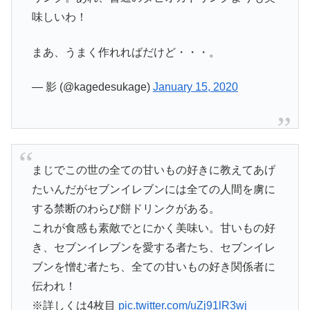
味しいわ！
まあ、うまく作れればだけど・・・。
— 影 (@kagedesukage)
January 15, 2020
まじでこの世の全ての甘いもの好きに教えてあげ
たいんだがセブンイレブンには全ての人間を虜に
する禁断のわらび餅ドリンクがある。
これが食感も素敵でとにかく美味い。甘いもの好
き、セブンイレブンを愛する者たち、セブンイレ
ブンを憎む者たち、全ての甘いもの好き関係者に
伝われ！
※詳しくは4枚目
pic.twitter.com/uZj91lR3wj