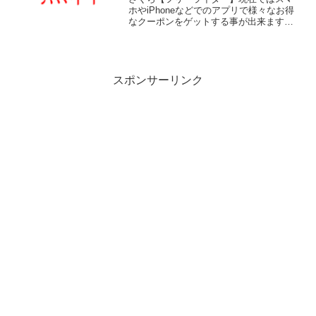
ホやiPhoneなどでのアプリで様々なお得
なクーポンをゲットする事が出来ます
ね！車ウサギ私もやってます。無料クー
ポンや半額とか・・・そんなアプリのお
得クーポンでも使い方には注意が必要で
す。無料クーポンなら...
スポンサーリンク