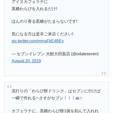
アイスカフェラテに
黒糖わらびを入れるだけ!
ほんのり香る黒糖がたまらないです!
気になる方は是非ご来店ください!
pic.twitter.com/mmaFkE4BEy
— セブンイレブン 大館大田面店 (@odateseven)
August 20, 2019
流行りの「わらび餅ドリンク」はセブンに行けば
一瞬で作れる✨さすがセブン！！！🙏✨
カフェラテに、黒糖わらび餅1個を刻んで入れれ