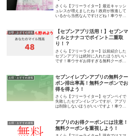
さくら【フリーライター】最近キャッシ
ュレスが増えましたね！政府が推進して
いるから当然なんですけどね！車ウサギ
そうそう！キャッシュレスが一般化する
と会社のお金使う時に戸惑いますよね！
さくら【フリーライター】その通り！今
【セブンアプリ活用！】セブンマ
お得・おすすめ速報
回は経費とキャッシュレス...
イルとナナコでポイント二重取
り！？
さくら【フリーライター】以前紹介した
セブンアプリは絶対に入れたほうがいい
です！車ウサギお得すぎる無料クーポン
が抽選でよく当たったり、無料クーポン
キャンペーンなどお得がたくさんなんで
すよね！さくら【フリーライター】そ
セブンイレブンアプリの無料クー
お得・おすすめ速報
う！その他にもナナコと連携...
ポン排出率高！無料クーポンでお
得を得よう！
さくら【フリーライター】セブンペイで
失敗したセブンイレブンですが、アプリ
は削除しないほうがいいですよ！車ウサ
ギん？なんでですか？さくら【フリーラ
イター】セブンイレブンのアプリはペイ
機能が無くてもとってもお得なアプリな
アプリのお得クーポンには注意！
お得・おすすめ速報
んです！セブンイレブンの...
無料クーポンを重視しよう！
さくら【フリーライター】現在ではスマ