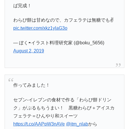
ば完成！
わらび餅は甘めなので、カフェラテは無糖でも✌️
pic.twitter.com/xkz1ylaG3o
— ぼく◓イラスト料理研究家 (@boku_5656)
August 2, 2019
作ってみました！
セブン-イレブンの食材で作る「わらび餅ドリン
ク」がぷるもちうまい！ 黒糖わらび＋アイスカ
フェラテ＝ひんやり和スイーツ
https://t.co/AAPpW3nAVe
@itm_nlab
から