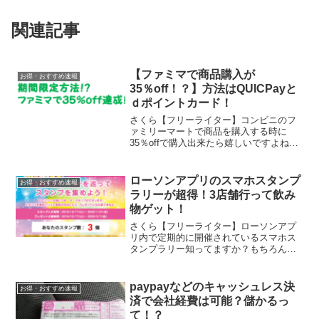
関連記事
【ファミマで商品購入が
お得・おすすめ速報
35％off！？】方法はQUICPayと
ｄポイントカード！
さくら【フリーライター】コンビニのフ
ァミリーマートで商品を購入する時に
35％offで購入出来たら嬉しいですよね！
車ウサギそりゃもう、毎日ファミマ行き
ます！さくら【フリーライター】期間限
定ですが出来ます！ファミマ商品35％off
ローソンアプリのスマホスタンプ
お得・おすすめ速報
達成に必要な物...
ラリーが超得！3店舗行って飲み
物ゲット！
さくら【フリーライター】ローソンアプ
リ内で定期的に開催されているスマホス
タンプラリー知ってますか？もちろん！
車ウサギ結構貰えますよね！ローソンア
プリ内で定期的に開催されているのが
「スマホスタンプラリー」です！スマホ
paypayなどのキャッシュレス決
お得・おすすめ速報
の位置情報をオンにして、近...
済で会社経費は可能？儲かるっ
て！？