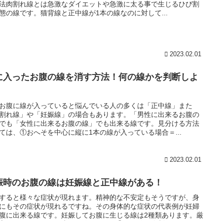
法肉割れ線とは急激なダイエットや急激に太る事で生じるひび割
態の線です。猫背線と正中線が1本の線なのに対して...
2023.02.01
に入ったお腹の線を消す方法！何の線かを判断しよ
！
お腹に線が入っていると悩んでいる人の多くは「正中線」また
割れ線」や「妊娠線」の場合もあります。「男性に出来るお腹の
でも「女性に出来るお腹の線」でも出来る線です。見分ける方法
ては、①おへそを中心に縦に1本の線が入っている場合＝...
2023.02.01
娠時のお腹の線は妊娠線と正中線がある！
すると様々な症状が現れます。精神的な不安定もそうですが、身
にもその症状が現れるですね。その身体的な症状の代表例が妊婦
腹に出来る線です。妊娠してお腹に生じる線は2種類あります。厳