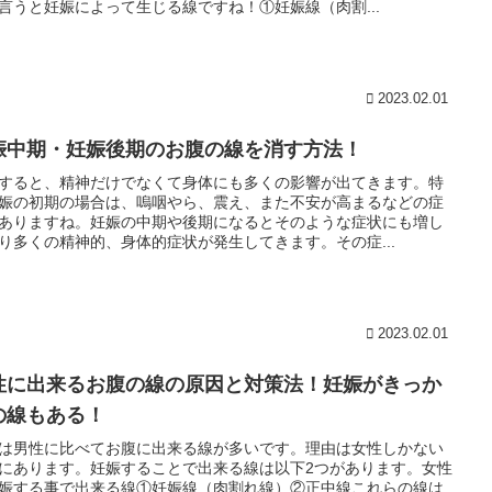
言うと妊娠によって生じる線ですね！①妊娠線（肉割...
2023.02.01
娠中期・妊娠後期のお腹の線を消す方法！
すると、精神だけでなくて身体にも多くの影響が出てきます。特
娠の初期の場合は、嗚咽やら、震え、また不安が高まるなどの症
ありますね。妊娠の中期や後期になるとそのような症状にも増し
り多くの精神的、身体的症状が発生してきます。その症...
2023.02.01
性に出来るお腹の線の原因と対策法！妊娠がきっか
の線もある！
は男性に比べてお腹に出来る線が多いです。理由は女性しかない
にあります。妊娠することで出来る線は以下2つがあります。女性
娠する事で出来る線①妊娠線（肉割れ線）②正中線これらの線は