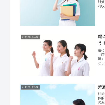
対策
れ状
縦
お腹に出来る線
う
縦に
「肉
線」
とし
妊
お腹に出来る線
妊娠
体的
のお