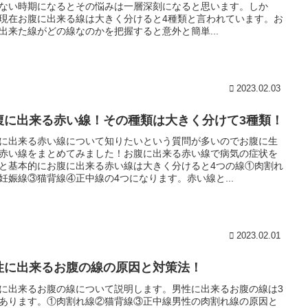
ない時期になるとその悩みは一層深刻になると思います。しか
現在お腹に出来る線は大きく分けると4種類と言われています。お
出来た線がどの線なのかを把握すると意外と簡単...
2023.02.03
腹に出来る赤い線！その種類は大きく分けて3種類！
に出来る赤い線について知りたいという質問が多いのでお腹に生
赤い線をまとめてみました！お腹に出来る赤い線で病気の症状を
と基本的にお腹に出来る赤い線は大きく分けると4つの線①肉割れ
妊娠線③猫背線④正中線の4つになります。赤い線と...
2023.02.01
性に出来るお腹の線の原因と対策法！
に出来るお腹の線について説明します。男性に出来るお腹の線は3
あります。①肉割れ線②猫背線③正中線男性の肉割れ線の原因と