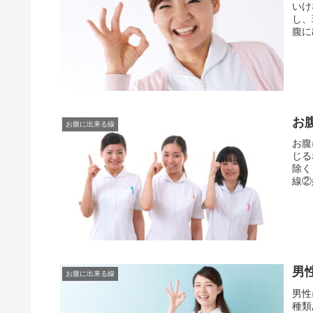
いけ
し、
腹に
お
お腹に出来る線
お腹
じる
除く
線②
男
お腹に出来る線
男性
種類