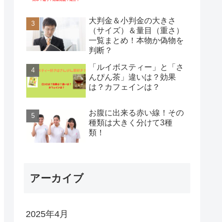
大判金＆小判金の大きさ
（サイズ）＆量目（重さ）
一覧まとめ！本物か偽物を
判断？
「ルイボスティー」と「さ
んぴん茶」違いは？効果
は？カフェインは？
お腹に出来る赤い線！その
種類は大きく分けて3種
類！
アーカイブ
2025年4月