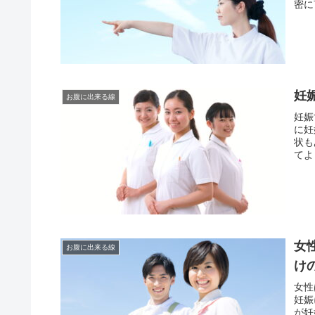
密に
妊
お腹に出来る線
妊娠
に妊
状も
てよ
女
お腹に出来る線
け
女性
妊娠
が妊