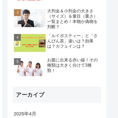
大判金＆小判金の大きさ
（サイズ）＆量目（重さ）
一覧まとめ！本物か偽物を
判断？
「ルイボスティー」と「さ
んぴん茶」違いは？効果
は？カフェインは？
お腹に出来る赤い線！その
種類は大きく分けて3種
類！
アーカイブ
2025年4月