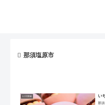
那須塩原市
い
12月開催
那須