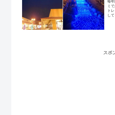
毎年
ミで
トレ
して
スポ