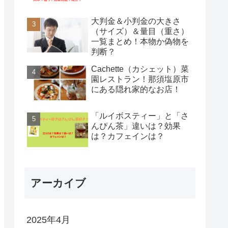
大判金＆小判金の大きさ
（サイズ）＆量目（重さ）
一覧まとめ！本物か偽物を
判断？
Cachette（カシェット）菜
園レストラン！那須塩原市
にある隠れ家的なお店！
「ルイボスティー」と「さ
んぴん茶」違いは？効果
は？カフェインは？
アーカイブ
2025年4月