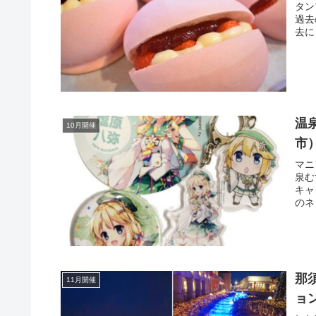
タン
過去
去に
温
10月開催
市
マニ
泉む
キャ
のネ
那
11月開催
ョ