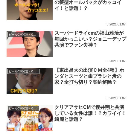
の髪型オールバックがカッコイ
イ！と話題！？
2021.01.07
スーパードライcmの福山雅治が
ビールCM関連・CMニュース
毎回かっこいい？ジョニーデップ
共演でファン失神？
2021.01.07
【東出昌大の出演ＣＭ全4種】ホ
ビールCM関連・CMニュース
ンダとスーツと歯ブラシと炭の
家？全打ち切り？契約解除？
2021.01.07
クリアアサヒCMで櫻井翔と共演
ビールCM関連・CMニュース
している女性は誰！？カワイイ！
綺麗と話題？