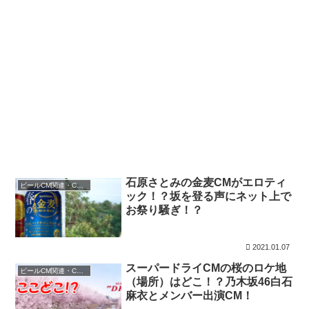
石原さとみの金麦CMがエロティ
ビールCM関連・CMニュース
ック！？坂を登る声にネット上で
お祭り騒ぎ！？
2021.01.07
スーパードライCMの桜のロケ地
ビールCM関連・CMニュース
（場所）はどこ！？乃木坂46白石
麻衣とメンバー出演CM！