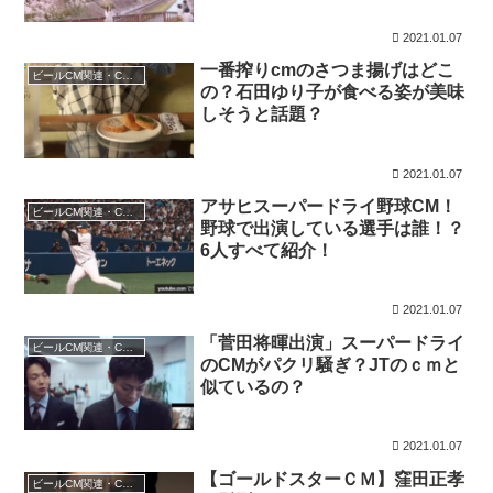
2021.01.07
一番搾りcmのさつま揚げはどこ
ビールCM関連・CMニュース
の？石田ゆり子が食べる姿が美味
しそうと話題？
2021.01.07
アサヒスーパードライ野球CM！
ビールCM関連・CMニュース
野球で出演している選手は誰！？
6人すべて紹介！
2021.01.07
「菅田将暉出演」スーパードライ
ビールCM関連・CMニュース
のCMがパクリ騒ぎ？JTのｃｍと
似ているの？
2021.01.07
【ゴールドスターＣＭ】窪田正孝
ビールCM関連・CMニュース