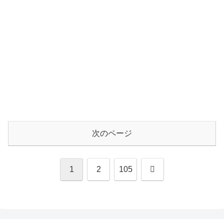
次のページ
次
1
2
105
へ