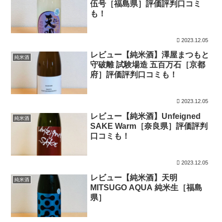
伍号［福島県］評価評判口コミ
も！
2023.12.05
レビュー【純米酒】澤屋まつもと
純米酒
守破離 試験場造 五百万石［京都
府］評価評判口コミも！
2023.12.05
レビュー【純米酒】Unfeigned
純米酒
SAKE Warm［奈良県］評価評判
口コミも！
2023.12.05
レビュー【純米酒】天明
純米酒
MITSUGO AQUA 純米生［福島
県］