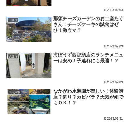
2023.02.03
那須チーズガーデンのお土産たく
子連れ
さん！チーズケーキの試食はぜ
ひ！激ウマ？
2023.02.03
海ぼうず西那須店のランチメニュ
子連れ
ーは安め！子連れにも最適！？
2023.02.03
なかがわ水遊園が楽しい！体験講
大田原市
座？釣り？カピバラ？天気が雨で
もＯＫ！？
2023.01.31