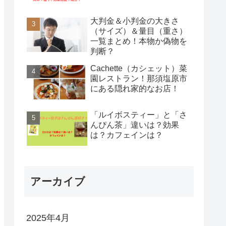
大判金＆小判金の大きさ
（サイズ）＆量目（重さ）
一覧まとめ！本物か偽物を
判断？
Cachette（カシェット）菜
園レストラン！那須塩原市
にある隠れ家的なお店！
「ルイボスティー」と「さ
んぴん茶」違いは？効果
は？カフェインは？
アーカイブ
2025年4月