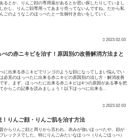
あるとか、りんご顔の専用薬があるとか思い探したりしていまし
しかし、りんご顔専用ってあまり売ってないんですね。だから私
んごのようなこのほっぺたと一生御付き合いをしていく...
2023.02.03
っぺの赤ニキビを治す！原因別の改善解消方法まと
！
ぺに出来る赤ニキビでリンゴのような顔になってしまい悩んでい
は必見のほっぺたに出来る赤ニキビの原因別の治し方・解消改善
です。まず、ほっぺたに出来る赤ニキビは4つの原因がある事を把
てからこの記事を読みましょう！以下ほっぺに出来る...
2023.02.03
読！りんご顔・りんご肌を治す方法
昔からりんご顔と周りから言われ、赤みが強いほっぺたや、顔が
プレックスでした。特にりんごみたいなほっぺ（りんごほっぺ）