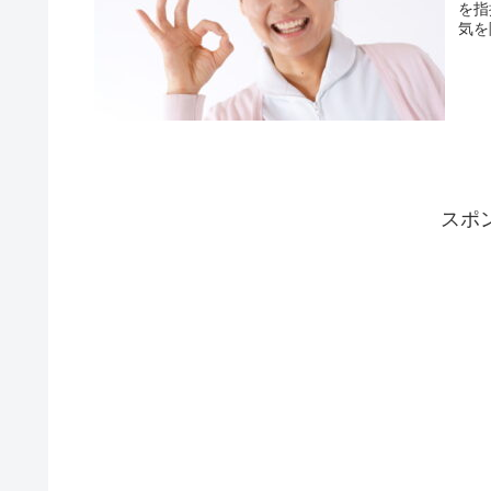
を指
気を
スポ