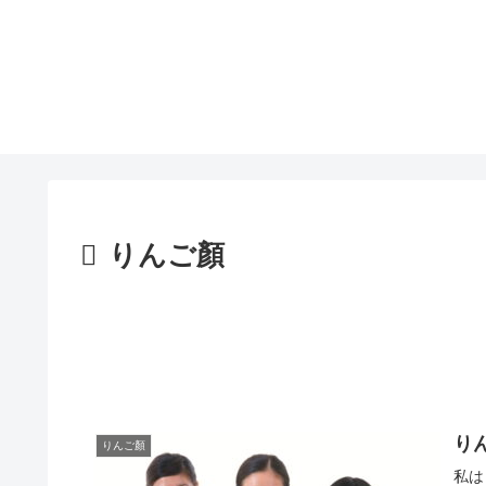
りんご顏
り
りんご顏
私は