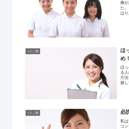
療が
た。
はり
ほ
りんご顏
め
ほっ
る人
方法
握し
必
りんご顏
私は
コン