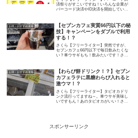
済祭りがすこいですね！いろんな企業が
バーコード決済やID決済を開始していま
す。車ウサギもう、コンビニに行くと、
バーコード決済の広告だらけ・・・。さ
くら【フリーライター】そうそう、そん
【セブンカフェ実質66円以下の秘
お得・おすすめ速報
なコンビニでのバーコー...
技】キャンペーンをダブルで利用
する！？
さくら【フリーライター】突然ですが、
セブンカフェ66円以下で毎日飲みたくな
い？車ウサギもち！飲みたいです！さく
ら【フリーライター】ではキャンペーン
を利用した秘技教えましょう！この方法
はキャンペーンをうまく利用する事で可
【わらび餅ドリンク！？】セブン
お得・おすすめ速報
能です。しかし、毎日飲...
カフェラテに黒糖わらび入れると
激ウマ！？
さくら【フリーライター】タピオカドリ
ンク流行ってますね～。車ウサギ美味し
いですもん！あのタピオカがいい！さく
ら【フリーライター】実はセブンカフェ
でタピオカ風のわらび餅ドリンクが作れ
ます！タピオカドリンクよりも美味し
い！？の声多数！SNSで話...
スポンサーリンク