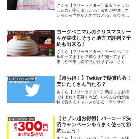
さくら【フリーライター】最近キャッシ
ュレスが増えましたね！政府が推進して
いるから当然なんですけどね！車ウサギ
そうそう！キャッシュレスが一般化する
と会社のお金使う時に戸惑いますよね！
さくら【フリーライター】その通り！今
ヨークベニマルのクリスマスケー
お得・おすすめ速報
回は経費とキャッシュレス...
キが美味しそうと地方で評判？予
約も出来る！
さくら【フリーライター】ヨークベニマ
ル知ってますか？車ウサギ知ってます。
東北や関東北部で見かけますね！さくら
【フリーライター】そこのクリスマスケ
ーキが美味しいらしいですよ！車ウサギ
興味あります！ヨークベニマルとは福島
【超お得！】Twitterで懸賞応募！
お得・おすすめ速報
県を中心に東北南部から関...
楽にたくさん当たる？
さくら【フリーライター】懸賞ってお得
ですよね！応募すれば、いろんな物が無
料で貰えるチャンスがある！車ウサギだ
けど、面倒ですわ！シール集めたり、応
募用紙や切手代もかかるケースもある
し・・。さくら【フリーライター】
【セブン超お得術】バーコード決
お得・おすすめ速報
Twitterだと超楽ですよ！...
済キャンペーンをうまく使って節
約しよう！
さくら【フリーライター】バーコード決