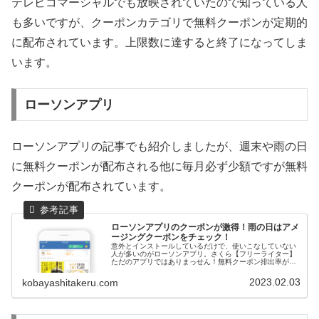
テレビコマーシャルでも放映されていたので知っている人
も多いですが、クーポンカテゴリで無料クーポンが定期的
に配布されています。上限数に達すると終了になってしま
います。
ローソンアプリ
ローソンアプリの記事でも紹介しましたが、週末や雨の日
に無料クーポンが配布される他に毎月必ず少額ですが無料
クーポンが配布されています。
ローソンアプリのクーポンが激得！雨の日はアメ
ージングクーポンをチェック！
意外とインストールしているだけで、使いこなしていない
人が多いのがローソンアプリ。さくら【フリーライター】
ただのアプリではありまっせん！無料クーポン排出率が意
外と高い！ローソンアプリには無料クーポンがたくさん出
る！？意外とローソンアプリを利用...
2023.02.03
kobayashitakeru.com