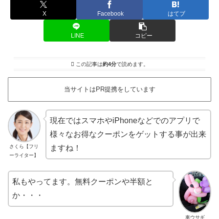
X
Facebook
はてブ
LINE
コピー
この記事は
約4分
で読めます。
当サイトはPR提携をしています
現在ではスマホやiPhoneなどでのアプリで
様々なお得なクーポンをゲットする事が出来
さくら【フリ
ますね！
ーライター】
私もやってます。無料クーポンや半額と
か・・・
車ウサギ