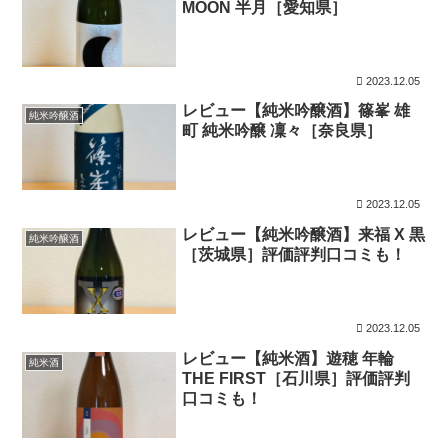
MOON 半月［愛知県］
2023.12.05
レビュー【純米吟醸酒】篠峯 雄
純米吟醸酒
町 純米吟醸 凜々［奈良県］
2023.12.05
レビュー【純米吟醸酒】来福 X 黒
純米吟醸酒
［茨城県］評価評判口コミも！
2023.12.05
レビュー【純米酒】遊穂 年輪
純米酒
THE FIRST［石川県］評価評判
口コミも！