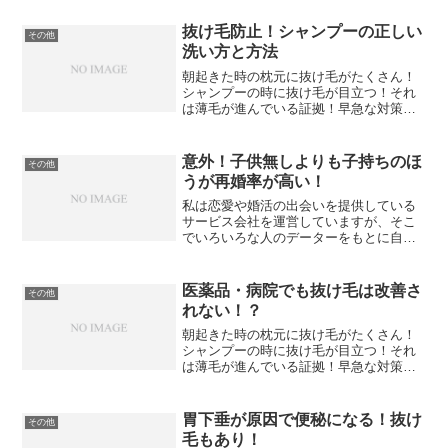
抜け毛防止！シャンプーの正しい
その他
洗い方と方法
朝起きた時の枕元に抜け毛がたくさん！
シャンプーの時に抜け毛が目立つ！それ
は薄毛が進んでいる証拠！早急な対策が
必要です！
意外！子供無しよりも子持ちのほ
その他
うが再婚率が高い！
私は恋愛や婚活の出会いを提供している
サービス会社を運営していますが、そこ
でいろいろな人のデーターをもとに自分
なり恋愛や結婚について検証していま
す。その中で面白いのが子持ちのほうが
再婚率が高いということでした。結婚し
医薬品・病院でも抜け毛は改善さ
その他
て離婚した男性や女性はたく...
れない！？
朝起きた時の枕元に抜け毛がたくさん！
シャンプーの時に抜け毛が目立つ！それ
は薄毛が進んでいる証拠！早急な対策が
必要です！
胃下垂が原因で便秘になる！抜け
その他
毛もあり！