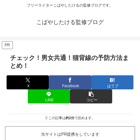
フリーライターこばやしたけるの監修ブログです。
こばやしたける監修ブログ
PR
チェック！男女共通！猫背線の予防方法ま
とめ！
X
Facebook
はてブ
LINE
コピー
この記事は
約2分
で読めます。
当サイトはPR提携をしています