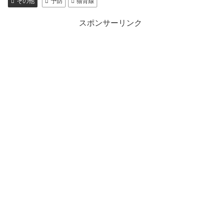
その他
予防
猫背線
スポンサーリンク