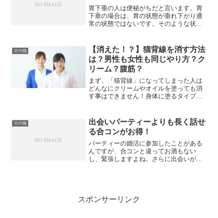
胃下垂の人は便秘がちだと言います。胃
下垂の場合は、胃の状態が垂れ下がり通
常の状態ではないです。そのような状態
の胃は活発に活動出来ません。そのため
にうまく消化しない状態でそのまま胃に
残っている場合があります。これが胃下
【消えた！？】猫背線を消す方法
その他
垂の人が「便秘」になりや...
は？男性も女性も同じやり方？ク
リーム？腹筋？
まず、「猫背線」になってしまった人は
どんなにクリームやオイルを塗っても消
す事はできません！身体に塗るタイプの
商品は気休めに薄くなる程度にしかなり
ません！男性でも女性でも、猫背線にな
ってしまう人のその原因は名前の通り
出会いパーティーよりも長く話せ
その他
で、①「猫背」である事と②...
る合コンがお得！
パーティーの婚活に参加したことがある
んですが、合コンと違ってお酒もない
し、緊張しますよね。さらに出会いがあ
っても話すくらいの時間がない。その点
でパーティーという婚活は私には合わな
いなって思いました。合コンに参加する
まではパーティーメインでし...
スポンサーリンク