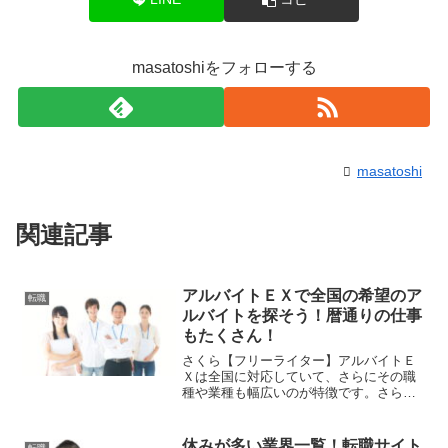
masatoshiをフォローする
masatoshi
関連記事
アルバイトＥＸで全国の希望のア
転職
ルバイトを探そう！暦通りの仕事
もたくさん！
さくら【フリーライター】アルバイトＥ
Ｘは全国に対応していて、さらにその職
種や業種も幅広いのが特徴です。さらに
お祝い金が貰える事もあるので他のアル
バイトサイトよりも知名度が高いようで
す。車ウサギ人気ですよね・・アルバイ
休みが多い業界一覧！転職サイト
転職