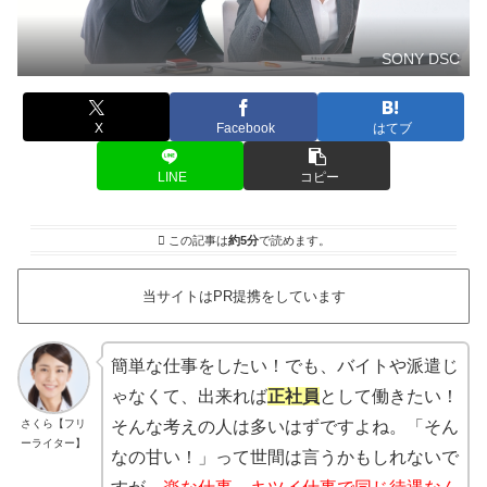
SONY DSC
X
Facebook
はてブ
LINE
コピー
この記事は
約5分
で読めます。
当サイトはPR提携をしています
簡単な仕事をしたい！でも、バイトや派遣じ
ゃなくて、出来れば
正社員
として働きたい！
さくら【フリ
そんな考えの人は多いはずですよね。「そん
ーライター】
なの甘い！」って世間は言うかもしれないで