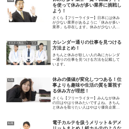
トEX土日休めるバイト探...
を使って休みが多い業界に挑戦し
よう！
さくら【フリーライター】日本には休み
が少ない業界があるように「休みが多い
業界」も存在します。休みが少ない人に
とっては憧れの業界になるのではないで
しょうか！車ウサギ毎日休みがいいで
す！それはアウトでしょ！さくら【フリ
カレンダー通りの仕事を見つける
オススメ商品・サービス
ーライター】転職サイトの「...
方法まとめ！
きちんと休みが欲しい人の為にカレンダ
ー通りの仕事を見つける方法を記載して
います。
休みの価値が変化しつつある！仕
転職
事よりも趣味や生活の質を重視す
る休み方が理想！
さくら【フリーライター】みんなが休み
の日はやはり休みたいですよね。きちん
と休みを取りたい人はやはり優良企業や
ら大手企業、公務員になるべきです。車
ウサギ確かに！休みは大切です！休みの
日はせっかく仕事から離れるのですか
電子カルテを扱うメリット＆デメ
転職
ら、仕事の分野とは関係がな...
リットまとめ！紙カルテのような