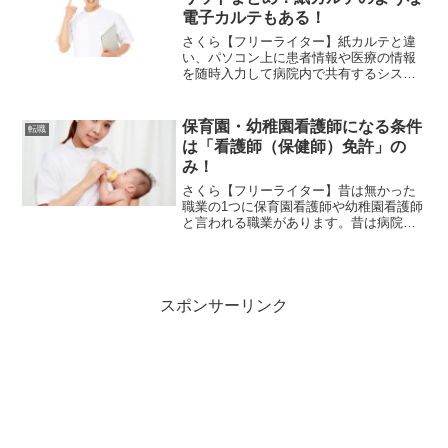
電子カルテもある！
さくら【フリーライター】紙カルテと違
い、パソコン上に患者情報や医療の情報
を随時入力して病院内で共有するシステ
ムである電子カルテはとても便利になり
ました。車ウサギパソコンの時代ですか
らね！紙カルテなんて棚がいっぱいにな
保育園・幼稚園看護師になる条件
転職
るだけです・・・。さくら...
は「看護師（保健師）免許」の
み！
さくら【フリーライター】昔は無かった
職業の1つに保育園看護師や幼稚園看護師
と言われる職業があります。昔は病院や
クリニックが定番の看護師でしたが、現
在は保育園や幼稚園で常勤する看護師の
職があります。車ウサギ子供好き＆看護
師免許みたいな・・・で...
スポンサーリンク