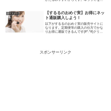
ほど！太ももでも肉割れ起こるんです
ね！始めて知りました！肉割れというの
は皮膚が急激に引っ張られたり、収縮し
【するるのおめぐ実】お得にネッ
ダイエット
たりと、皮膚の大きな変化に...
ト通販購入しよう！
以下がするるのおめぐ実の販売サイトに
なります。定期便等の購入の仕方でかな
りお得に通販できるんです(#^.^#)クリッ
クして詳細へ飛べます。売り切れていた
らごめんなさい・・・・・((+_+))＞＞す
るるのおめぐ実の販売サイトへ行く＜＜
だけど、...
スポンサーリンク