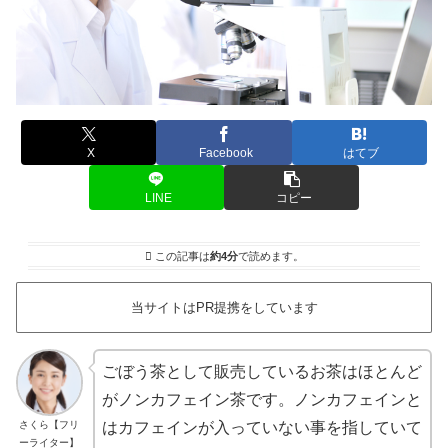
X
Facebook
はてブ
LINE
コピー
この記事は
約4分
で読めます。
当サイトはPR提携をしています
ごぼう茶として販売しているお茶はほとんど
がノンカフェイン茶です。ノンカフェインと
さくら【フリ
はカフェインが入っていない事を指していて
ーライター】