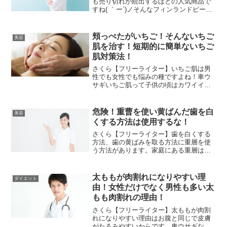
も売り切れが続出するほどの人気商品で
すね( ｀ー´)ノそんなフィンランドピート
スh8はインターネットでも通販購入でき
るんです。(*^▽^*)私もフィンランドピー
トスh8の通販サイトから通信販売しまし
頬っぺたがいちご！そんないちご
美容
た(...
肌を治す！短期的に簡単ないちご
肌対策法！
さくら【フリーライター】いちご肌は男
性でも女性でも悩みの種ですよね！車ウ
サギいちご肌って子供の頃はカワイイけ
ど、思春期あたりになると違和感はあり
ますね・・。さくら【フリーライター】
最近では中学生などの若い年代でもいち
危険！重曹を使い黄ばんだ歯を白
美容
ご肌になってしまう人が多...
くする方法は使用するな！
さくら【フリーライター】歯を白くする
方法、歯の黄ばみを取る方法に重層を使
う方法があります。家庭にある重層は実
は研磨作用があります。車ウサギそうな
んですか？そんな身近にホワイトニング
に変わるものが・・さくら【フリーライ
太ももが肉割れになりやすい理
ダイエット
ター】重曹の研磨作用を利...
由！女性だけでなく男性も多い太
もも肉割れの理由！
さくら【フリーライター】太ももが肉割
れになりやすい理由はお腹と同じで皮膚
がたるみやすいからです。車ウサギなる