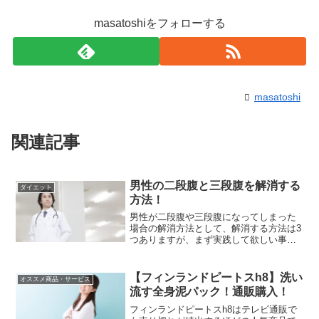
masatoshiをフォローする
masatoshi
関連記事
男性の二段腹と三段腹を解消する
ダイエット
方法！
男性が二段腹や三段腹になってしまった
場合の解消方法として、解消する方法は3
つありますが、まず実践して欲しい事は
腹筋運動によってお腹の内側の筋肉を付
けることで二段や三段のお腹の解消を図
る事です。二段や三段のお腹を解消する
【フィンランドピートスh8】洗い
オススメ商品・サービス
には以下の3点が挙げら...
流す全身泥パック！通販購入！
フィンランドピートスh8はテレビ通販で