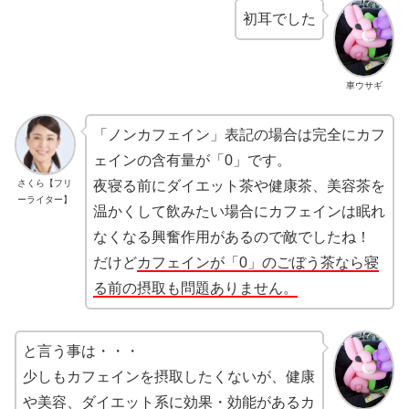
初耳でした
車ウサギ
「ノンカフェイン」表記の場合は完全にカフ
ェインの含有量が「0」です。
さくら【フリ
夜寝る前にダイエット茶や健康茶、美容茶を
ーライター】
温かくして飲みたい場合にカフェインは眠れ
なくなる興奮作用があるので敵でしたね！
だけど
カフェインが「0」のごぼう茶なら寝
る前の摂取も問題ありません。
と言う事は・・・
少しもカフェインを摂取したくないが、健康
や美容、ダイエット系に効果・効能があるカ