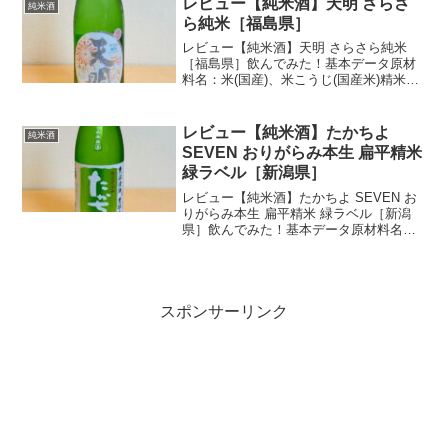
レビュー【純米酒】天明 さらさ
純米酒
ら純米［福島県］
レビュー【純米酒】天明 さらさら純米
［福島県］飲んでみた！基本データ原材
料名：米(国産)、米こうじ(国産米)精米歩
合：65%アルコール度数：14度日本酒
度：+2.0(推定)酸度：1.5(推定)酒蔵：曙酒
造購入価格：2,828円(税込/180...
レビュー【純米酒】たかちよ
純米酒
SEVEN おりがらみ本生 扁平精米
緑ラベル［新潟県］
レビュー【純米酒】たかちよ SEVEN お
りがらみ本生 扁平精米 緑ラベル［新潟
県］飲んでみた！基本データ原材料名：
米(国産)、米こうじ(国産米)アルコール度
数：16度酒蔵：髙千代酒造購入価格：
3,080円(税込/1800ml)私の感想・味...
スポンサーリンク