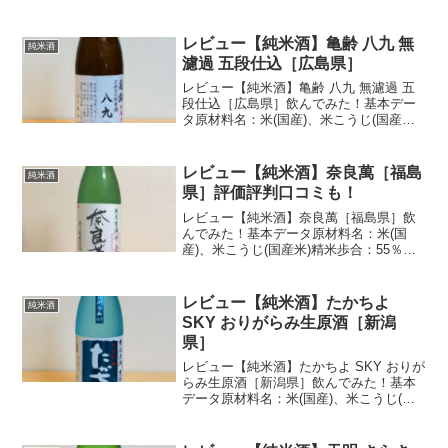
59%アルコール度数：17度日本酒度：
±0(推定)酸度：1.9(推定)酒米：茨城県産
五百万石100%酒蔵：来福酒造購入価格：
レビュー【純米酒】亀齢 八九 無
純米酒
2...
濾過 五段仕込［広島県］
レビュー【純米酒】亀齢 八九 無濾過 五
段仕込［広島県］飲んでみた！基本デー
タ原材料名：米(国産)、米こうじ(国産米)
精米歩合：70%アルコール度数：17度日
本酒度：-5酸度：3.5アミノ酸度：3酒
蔵：亀齢酒造購入価格：2,618円(税込/...
レビュー【純米酒】奈良萬［福島
純米酒
県］評価評判口コミも！
レビュー【純米酒】奈良萬［福島県］飲
んでみた！基本データ原材料名：米(国
産)、米こうじ(国産米)精米歩合：55％ア
ルコール度数：17度日本酒度：+3酸度：
1.7酒米：喜多方産 五百万石酒蔵：夢心酒
造購入価格：2,993円(税込/1800ml...
レビュー【純米酒】たかちよ
純米酒
SKY おりがらみ生原酒［新潟
県］
レビュー【純米酒】たかちよ SKY おりが
らみ生原酒［新潟県］飲んでみた！基本
データ原材料名：米(国産)、米こうじ(国
産米)アルコール度数：16度酒蔵：髙千代
酒造購入価格：3,080円(税込/1800ml)私の
感想・味わい評価初夏(5月ごろ...