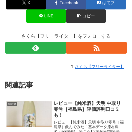
X
Facebook
はてブ
LINE
コピー
さくら【フリーライター】をフォローする
さくら【フリーライター】
関連記事
レビュー【純米酒】天明 中取り
純米酒
零号［福島県］評価評判口コミ
も！
レビュー【純米酒】天明 中取り零号［福
島県］飲んでみた！基本データ原材料
名：米(国産)、米こうじ(国産米)精米歩