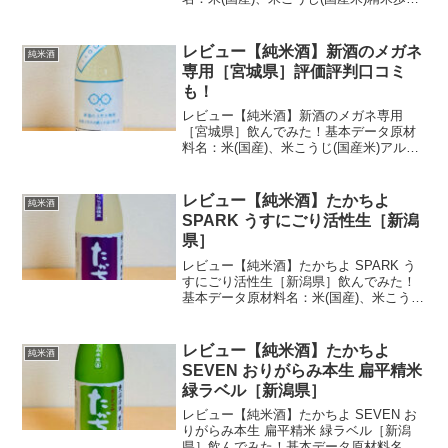
合：65％アルコール度数：16度酒米：会
津坂下産 瑞穂黄金酒蔵：曙酒造購入価
格：2,899円(税込/1800ml)私の感想・味
レビュー【純米酒】新酒のメガネ
純米酒
わ...
専用［宮城県］評価評判口コミ
も！
レビュー【純米酒】新酒のメガネ専用
［宮城県］飲んでみた！基本データ原材
料名：米(国産)、米こうじ(国産米)アルコ
ール度数：15度酒蔵：萩野酒造購入価
格：3,190円(税込/1800ml)私の感想・味わ
い評価酸味が強くフレッシュな味わいな
レビュー【純米酒】たかちよ
純米酒
ので...
SPARK うすにごり活性生［新潟
県］
レビュー【純米酒】たかちよ SPARK う
すにごり活性生［新潟県］飲んでみた！
基本データ原材料名：米(国産)、米こうじ
(国産米)アルコール度数：16度酒蔵：髙千
代酒造参考価格：2,860円(税込/1800ml)私
の感想・味わい評価使用酒米、...
レビュー【純米酒】たかちよ
純米酒
SEVEN おりがらみ本生 扁平精米
緑ラベル［新潟県］
レビュー【純米酒】たかちよ SEVEN お
りがらみ本生 扁平精米 緑ラベル［新潟
県］飲んでみた！基本データ原材料名：