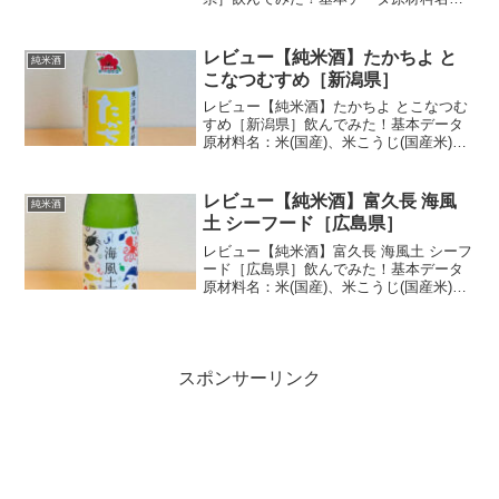
米(国産)、米こうじ(国産米)アルコール度
数：16度酒蔵：髙千代酒造購入価格：
3,080円(税込/1800ml)私の感想・味...
レビュー【純米酒】たかちよ と
純米酒
こなつむすめ［新潟県］
レビュー【純米酒】たかちよ とこなつむ
すめ［新潟県］飲んでみた！基本データ
原材料名：米(国産)、米こうじ(国産米)ア
ルコール度数：15度酒蔵：髙千代酒造購
入価格：2,970円(税込/1800ml)私の感想・
味わい評価使用酒米、精米歩合、日本...
レビュー【純米酒】富久長 海風
純米酒
土 シーフード［広島県］
レビュー【純米酒】富久長 海風土 シーフ
ード［広島県］飲んでみた！基本データ
原材料名：米(国産)、米こうじ(国産米)精
米歩合：70%アルコール度数：13度日本
酒度：-3(推定)酸度：3.5(推定)酒蔵：今田
酒造購入価格：3,410円(税込/...
スポンサーリンク