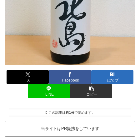
X
Facebook
はてブ
LINE
コピー
この記事は
約1分
で読めます。
当サイトはPR提携をしています