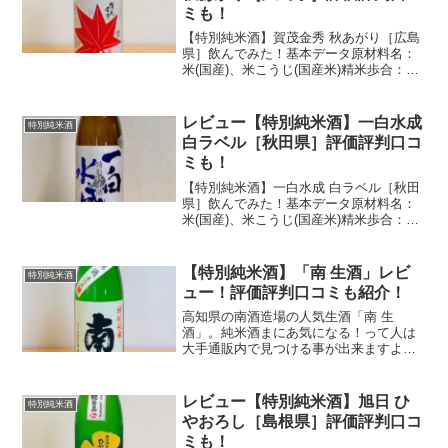
ミも！
【特別純米酒】賀茂金秀 秋あがり［広島
県］飲んでみた！基本データ原材料名：
米(国産)、米こうじ(国産米)精米歩合：麹
米50% 掛米60%アルコール度数：16度酒
米：雄町酒蔵：金光酒造購入価格：
※1,595円(税込/1800ml)私の感想・味...
レビュー【特別純米酒】一白水成
特別純米酒
白ラベル［秋田県］評価評判口コ
ミも！
【特別純米酒】一白水成 白ラベル［秋田
県］飲んでみた！基本データ原材料名：
米(国産)、米こうじ(国産米)精米歩合：麹
米55％ 掛米58%アルコール度数：16度
日本酒度：+2酸度：1.3麹米：吟の精掛
米：酒こまち酒蔵：禄寿酒造購入価格：
【特別純米酒】「南 生酒」レビ
特別純米酒
2,5...
ュー！評価評判口コミも紹介！
高知県の南酒造場の人気生酒「南 生
酒」。純米酒まにあ気になる！って人は
大手通販内で見つける事が出来ますよ！
【特別純米酒】「南 生酒」レビュー！飲
んでみた！味は？基本データ原材料名：
米(国産)、米こうじ(国産米)精米歩合：
レビュー【特別純米酒】旭日 ひ
特別純米酒
60%アルコール度数...
やおろし［島根県］評価評判口コ
ミも！