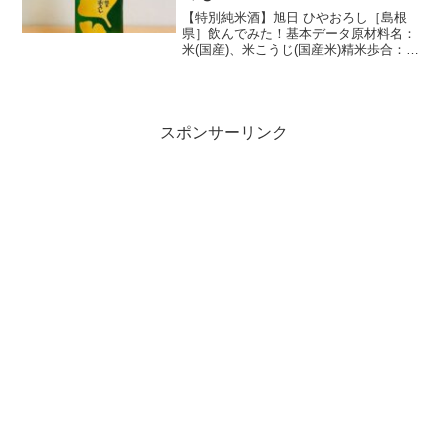
【特別純米酒】旭日 ひやおろし［島根
県］飲んでみた！基本データ原材料名：
米(国産)、米こうじ(国産米)精米歩合：
70％アルコール度数：16度日本酒度：
+8.5酒米：島根県出雲市産 五百万石酒
蔵：旭日酒造購入価格：3,050円(税
込/1800...
スポンサーリンク