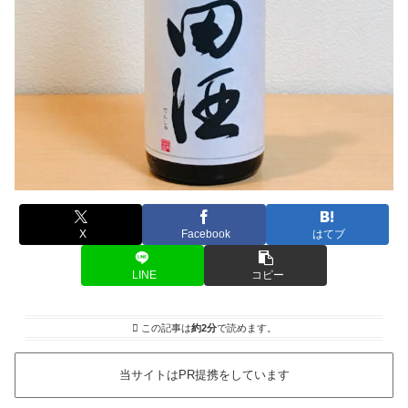
X
Facebook
はてブ
LINE
コピー
この記事は
約2分
で読めます。
当サイトはPR提携をしています