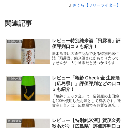
さくら【フリーライター】
関連記事
レビュー特別純米酒「飛露喜」評
特別純米酒
価評判口コミも紹介！
廣木酒造店の通年商品である特別純米生
詰「飛露喜」純米酒まにああまり売って
ませんが、大手通販だと見つかりやすい
ですよ！レビュー【特別純米酒】飛露喜
［福島県］飲んでみた！基本データ原材
料名：米(国産)、米こうじ(国産米)精米歩
レビュー「亀齢 Check 金 生原酒
特別純米酒
合：55%アルコー...
［広島県］」評価評判などの口コ
ミも紹介！
「亀齢チェック金」は、造賀産の山田錦
を100%使用したお酒として有名です。造
賀産と言えば、広島県でも良質な酒米が
生産されるとして話題になった地域です
ね。 ここでは、「亀齢 Check 金 生原酒
［広島県］」のレビューや評価評判口コ
レビュー【特別純米酒】賀茂金秀
特別純米酒
ミについて...
秋あがり［広島県］評価評判口コ