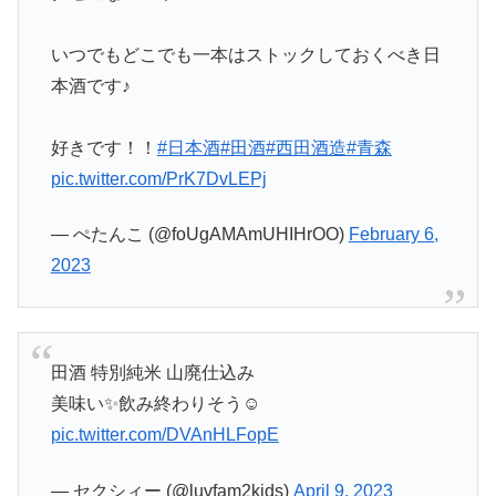
いつでもどこでも一本はストックしておくべき日
本酒です♪
好きです！！
#日本酒
#田酒
#西田酒造
#青森
pic.twitter.com/PrK7DvLEPj
— ぺたんこ (@foUgAMAmUHIHrOO)
February 6,
2023
田酒 特別純米 山廃仕込み
美味い✨️飲み終わりそう☺️
pic.twitter.com/DVAnHLFopE
— セクシィー (@luvfam2kids)
April 9, 2023