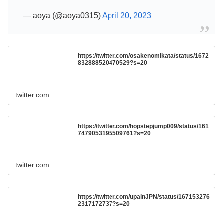
— aoya (@aoya0315)
April 20, 2023
https://twitter.com/osakenomikata/status/1672
832888520470529?s=20
twitter.com
https://twitter.com/hopstepjump009/status/161
7479053195509761?s=20
twitter.com
https://twitter.com/upainJPN/status/167153276
2317172737?s=20