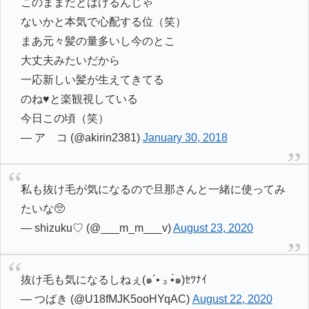
このままだとはげるんじゃ
ないかと本気で心配する位（笑）
まあ元々髪の量多いし今のとこ
大丈夫みたいだから
一応新しい髪が生えてきてる
のね♥と楽観視している
今日この頃（笑）
— ア コ (@akirin2381)
January 30, 2018
私も抜け毛が気になるので旦那さんと一緒に使ってみ
たいな🥺
— shizuku♡ (@___m_m___v)
August 23, 2020
抜け毛も気になるしねぇ(๑´• ₃ •̀๑)ｾﾂﾅｲ
— つばき (@U18fMJK5ooHYqAC)
August 22, 2020