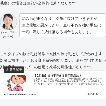
毛症）の場合は頭部が全体的に薄くなります。
髪の毛が細くなり、次第に抜けていきますが、
頭皮環境が悪かったり、血行不良が強い場合は
一気に激しく抜け落ちる場合もあります。
さくら【フリー
ライター】
このタイプの抜け毛は通常の女性の抜け毛として扱われます。
対策は前述したとおり育毛系病院やサロン、また自宅での育毛
剤や育毛シャンプーの使用で改善の可能性があります。
【女性編】抜け毛抑える育毛商品は？
女性用マイナチュレ育毛シャンプーの通販購入情報！抜け毛を抑
えたい女性へ！女性専用の育毛剤や育毛サプリメントがあります
が、育毛シャンプーにも女性専用があり、その中でも常にランキ
ング上位にある女性用育毛シャンプーが「マイナチュレシャンプ
ー」です...
2023.02.03
kobayashitakeru.com