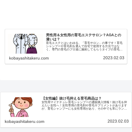
男性用＆女性用の育毛エステサロン？AGAとの
違いは？
育毛エステとはいわゆる、「育毛サロン」の事です！育毛
シャンプーや育毛剤を選んで自宅で使用する方法ではな
く、専門の育毛のプロ達に施術してもらうタイプの育毛方
法です！通う手間などはありますが、発毛実績は非常に高
いものがあります！男性用だけでなく...
2023.02.03
kobayashitakeru.com
【女性編】抜け毛抑える育毛商品は？
女性用マイナチュレ育毛シャンプーの通販購入情報！抜け毛を抑
えたい女性へ！女性専用の育毛剤や育毛サプリメントがあります
が、育毛シャンプーにも女性専用があり、その中でも常にランキ
ング上位にある女性用育毛シャンプーが「マイナチュレシャンプ
ー」です...
2023.02.03
kobayashitakeru.com