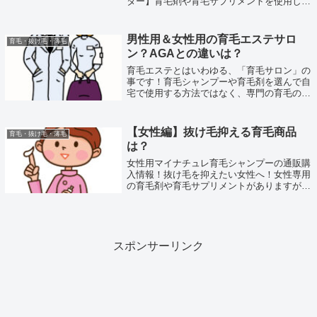
ター】育毛剤や育毛サプリメントを使用して
抜け毛を抑えたり、育毛させたりする事も出
来ますが病院での医学療法によって抜け毛を
防いだり、改善したりする事も出来るので
男性用＆女性用の育毛エステサロ
育毛・抜け毛・薄毛
す。...
ン？AGAとの違いは？
育毛エステとはいわゆる、「育毛サロン」の
事です！育毛シャンプーや育毛剤を選んで自
宅で使用する方法ではなく、専門の育毛のプ
ロ達に施術してもらうタイプの育毛方法で
す！通う手間などはありますが、発毛実績は
非常に高いものがあります！男性用だけでな
【女性編】抜け毛抑える育毛商品
育毛・抜け毛・薄毛
く...
は？
女性用マイナチュレ育毛シャンプーの通販購
入情報！抜け毛を抑えたい女性へ！女性専用
の育毛剤や育毛サプリメントがありますが、
育毛シャンプーにも女性専用があり、その中
でも常にランキング上位にある女性用育毛シ
ャンプーが「マイナチュレシャンプー」で
す...
スポンサーリンク