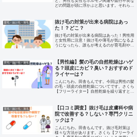
と、男性も女性もホルモン関連や血行不良な
どの問題が頭に浮かぶと思います。それらの
原因を突き止めて対策する事も可能です。し
かし、一向に抜け毛が改善されない、どんな
に優れた育毛剤や育毛サプリメント、又は医
抜け毛の対策が出来る病院はあっ
育毛・抜け毛・薄毛
薬...
た！？どこ？
抜け毛の対策が出来る病院はあった！男性用
と女性用に注意！抜け毛や薄毛が気になるよ
うになったら、誰もが考えるのが育毛剤や発
毛剤と言った市販商品ですよね！しかし、口
コミや評価を見れば分かるように、効果を得
られなかった！で終わるケースが多いで
【男性編】髪の毛の自然乾燥はハゲ
育毛・抜け毛・薄毛
す！...
る？頭皮にカビ？臭い？おすすめド
ライヤーは？
こんにちわ。田舎もんです。今回は男性の髪
の毛・頭皮の自然乾燥についてです。さくら
【フリーライター】自然乾燥を繰り返すと頭
皮が臭くなるだけでなく、いづれハゲていく
のか？男性でもドライヤーを使うべきなの
か？を紹介します。【短髪も対象！】男性の
【口コミ調査】抜け毛は皮膚科や病
育毛・抜け毛・薄毛
自...
院で改善する？しない？専門クリニ
ックは？
こんにちわ。田舎もんです。抜け毛対策は
様々な方法があります。さくら【フリーライ