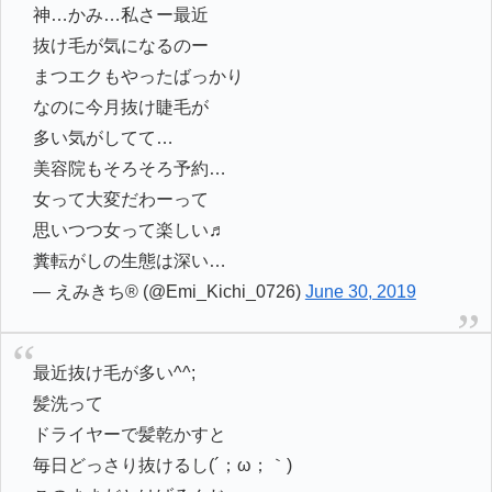
神…かみ…私さー最近
抜け毛が気になるのー
まつエクもやったばっかり
なのに今月抜け睫毛が
多い気がしてて…
美容院もそろそろ予約…
女って大変だわーって
思いつつ女って楽しい♬
糞転がしの生態は深い…
— えみきち®︎ (@Emi_Kichi_0726)
June 30, 2019
最近抜け毛が多い^^;
髪洗って
ドライヤーで髪乾かすと
毎日どっさり抜けるし(´；ω；｀)