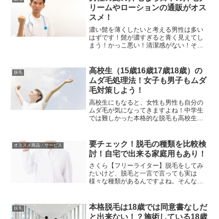
の・・・。普...
リームやローションの通販がオス
スメ！
濃い髭を薄くしたいと考える男性は多い
はずです！髭が濃すぎると青く見えてし
まう！かっこ悪い！清潔感がない！そん
な印象を与えてしまう濃い髭！体毛のム
ダ毛が濃い男性に関しても同じ事が言え
ますね！だけど、髭脱毛をして永久的に
高校生（15歳16歳17歳18歳）の
脱毛
生えてこないのは嫌だ！髭...
ムダ毛処理法！女子も男子もムダ
毛対策しよう！
高校生にもなると、女性も男性も自分の
ムダ毛が気になってきますよね！中学生
では難しかった本格的な脱毛も高校生で
は皮膚が厚くなり可能になる事が多いで
す！現在の高校生は女子である女子高生
だけでなく、男子高校生も脱毛をする時
要チェック！脱毛の種類を比較検
オススメ商品・サービス
代です！女子の脱毛の目的...
討！自宅で出来る家庭用もあり！
さくら【フリーライター】脱毛をしてみ
たいけど、脱毛と一言で言っても実は
様々な種類があるんですよね。そんな脱
毛の種類とメリットデメリットをまとめ
ています。車ウサギ気になります！教え
てください！脱毛には自分で処理する自
本格脱毛は18歳では同意書なしだ
脱毛
己処理方法やエステや医療機...
と出来ない！？施術している18歳