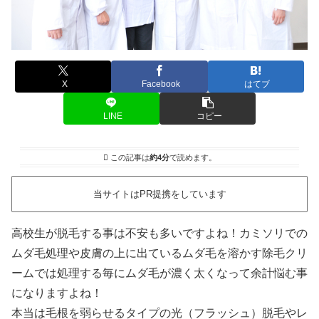
X
Facebook
はてブ
LINE
コピー
この記事は
約4分
で読めます。
当サイトはPR提携をしています
高校生が脱毛する事は不安も多いですよね！カミソリでの
ムダ毛処理や皮膚の上に出ているムダ毛を溶かす除毛クリ
ームでは処理する毎にムダ毛が濃く太くなって余計悩む事
になりますよね！
本当は毛根を弱らせるタイプの光（フラッシュ）脱毛やレ