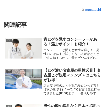
masatoshi
関連記事
青ヒゲを隠すコンシーラーがあ
脱毛
る！選ぶポイントも紹介！
コンシーラーと聞くと女性が詳しく、男
性の方はあまり詳しくない人がほとんど
ですよね！しかし、青ヒゲやニキビの跡
などを隠す為に男性でもコンシーラーの
使用率はとても増えているんですよ！特
に青ヒゲを隠す「青ヒゲ用コンシーラ
【ヒゲ濃い名古屋の男性必見】名
脱毛
ー」はとても人気が高い商品...
古屋ヒゲ脱毛＜メンズ＞はこちら
がお得！
名古屋で有名なヒゲ脱毛サロンって言え
ばあの店です( ｀ー´)ノ私も実は最近行っ
てきました(#^.^#)まず、一番入りやすい
ってのが良かったです。男性で脱毛だか
ら少し抵抗があったんだけど男性用って
ことで皆男性なんで入りやすいのなん
男性の髭の抑毛なら日本の抑毛ク
脱毛