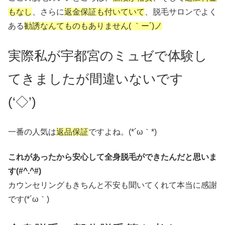
もなし
、さらに
返金保証も付いていて
、脱毛サロンでよく
ある
勧誘なんてものもありません( ｀ー´)ノ
実際私が宇都宮のミュゼで体験し
てきましたが間違いないです
(‘◇’)ゞ
一番の人気は
返品保証
ですよね。(*´ω｀*)
これがあったから安心して全身脱毛ができたんだと思いま
す(#^.^#)
カウンセリングもきちんと不安も聞いてくれて本当に感謝
です(*´ω｀)