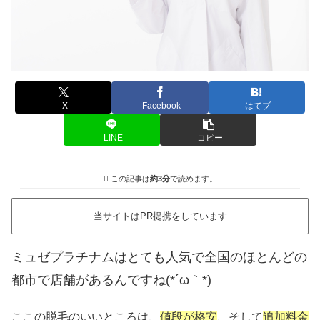
X
Facebook
はてブ
LINE
コピー
この記事は
約3分
で読めます。
当サイトはPR提携をしています
ミュゼプラチナムはとても人気で全国のほとんどの
都市で店舗があるんですね(*´ω｀*)
ここの脱毛のいいところは、
値段が格安
、そして
追加料金