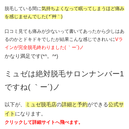
脱毛している間に
気持ちよくなって眠ってしまうほど痛み
を感じませんでした( *´艸｀)
口コミ見ても痛みが少ないって書いてあったから少しはあ
るのかとドキドキでしたが結果こんな感じできれいに
Vラ
インが完全脱毛終わりました( ｀ー´)ノ
かなり満足です(*^。^*)
ミュゼは絶対脱毛サロンナンバー1
ですね( ｀ー´)ノ
以下が、
ミュゼ脱毛店
の
詳細と予約
ができる
公式サ
イト
になります。
クリックして詳細サイトへ飛べます。