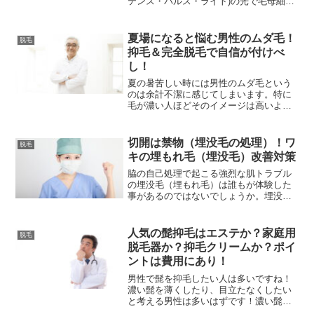
テンス・パルス・ライト)の光で毛母細胞
を破壊して再生する毛を弱らせる働きが
あります。車ウサギ毛母細胞を破
壊・・・。怖そうに思えてしまいます
夏場になると悩む男性のムダ毛！
脱毛
ね・・・。さくら【フリーラ...
抑毛＆完全脱毛で自信が付けべ
し！
夏の暑苦しい時には男性のムダ毛という
のは余計不潔に感じてしまいます。特に
毛が濃い人ほどそのイメージは高いよう
です。顔がイケメンなのに、体つきもい
いのに、ムダ毛がモジャモジャで気持ち
悪いという事にならないように、肌を露
切開は禁物（埋没毛の処理）！ワ
脱毛
出する夏までには毛を自然...
キの埋もれ毛（埋没毛）改善対策
脇の自己処理で起こる強烈な肌トラブル
の埋没毛（埋もれ毛）は誰もが体験した
事があるのではないでしょうか。埋没毛
の正体は毛が皮膚下で発展し、とぐろを
巻いた状況になります。ここの埋没毛
（埋もれ毛）を見つけると気になって仕
人気の髭抑毛はエステか？家庭用
脱毛
方がない！という女性は多い...
脱毛器か？抑毛クリームか？ポイ
ントは費用にあり！
男性で髭を抑毛したい人は多いですね！
濃い髭を薄くしたり、目立たなくしたい
と考える男性は多いはずです！濃い髭を
始めとする男性のムダ毛は女性には嫌わ