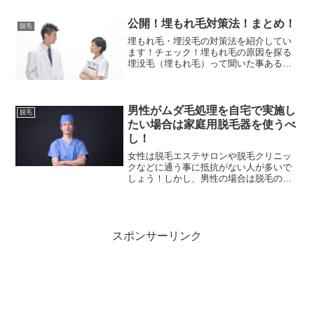
れる原因ですからね！そんなムダ毛の中
でも悩みが多い「髭のムダ毛」は無くす
公開！埋もれ毛対策法！まとめ！
脱毛
よりも薄く目立たなくする...
埋もれ毛・埋没毛の対策法を紹介してい
ます！チェック！埋もれ毛の原因を探る
埋没毛（埋もれ毛）って聞いた事あると
思いますが、状態で言うと毛が肌の下に
潜り込んでいる状態のことをいいます。
埋没毛が起きる原因を探ってみました。
インターネットで調べまし...
男性がムダ毛処理を自宅で実施し
脱毛
たい場合は家庭用脱毛器を使うべ
し！
女性は脱毛エステサロンや脱毛クリニッ
クなどに通う事に抵抗がない人が多いで
しょう！しかし、男性の場合は脱毛の為
にメンズエステやメンズ系の美容クリニ
ックに通う事に抵抗がある人は多いで
す！車ウサギ確かに男性も脱毛する時代
と言っても他人にやってもら...
スポンサーリンク