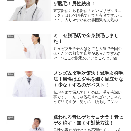
ゲ脱毛！男性続出！
東京新宿にある新宿「メンズリゼクリニ
ック」はヒゲ脱毛でとても有名ですよね
＾＾。入りやすいあの雰囲気も人気の秘
密です＾＾。男性には優しい脱毛店です
＾＾。そんな「メンズリゼクリニック」
をまとめてみました＾＾。<>メンズリゼ
ミュゼ脱毛店で全身脱毛しまし
脱毛
クリニック公式サイト⇒...
た！
ミュゼプラチナムはとても人気で全国の
ほとんどの都市で店舗があるんですね(*
´ω｀*)ここの脱毛のいいところは、値段
が格安、そして追加料金もなし、さらに
返金保証も付いていて、脱毛サロンでよ
くある勧誘なんてものもありません( ｀ー
メンズムダ毛対策法！減毛＆抑毛
脱毛
´)ノ実際私が...
法！男性はムダ毛を細く目立たな
く少なくするのがベスト！
私が今まで悩んでいたのは、毛が毛深い
事です。 んじゃ脱毛すればいいじゃん
って話ですが、男なのに脱毛してツルツ
ルもかっこ悪いというか、気持ち悪いで
しょう(*_*)私が実践したかったのは完全
なら永久脱毛ではなくて、多くて、太く
嫌われる青ヒゲとサヨナラ！青ヒ
脱毛
濃いムダ毛を薄く、...
ゲを消す・無くす対策方法！
男性の青ヒゲはとても不潔なイメージを