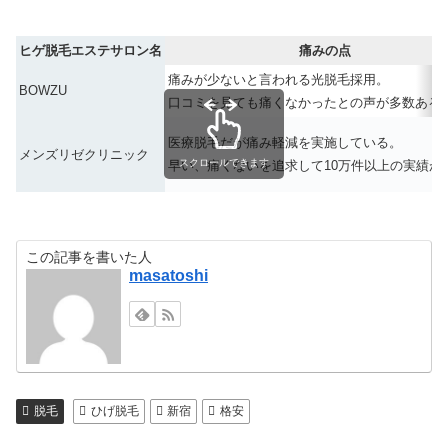
ヒゲ脱毛エステサロン名
痛みの点
痛みが少ないと言われる光脱毛採用。
BOWZU
口コミを見ても痛くなかったとの声が多数ある
医療脱毛だが痛み軽減を実施している。
メンズリゼクリニック
スクロールできます
早い、痛くないを追求して10万件以上の実績が
この記事を書いた人
masatoshi
脱毛
ひげ脱毛
新宿
格安