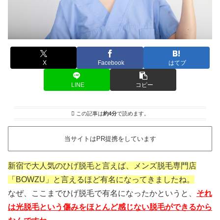
X
Facebook
はてブ
LINE
コピー
この記事は
約4分
で読めます。
当サイトはPR提携をしています
新宿で大人気のひげ脱毛と言えば、メンズ脱毛専門店
「BOWZU」と言えるほど有名になってきましたね。
なぜ、ここまでひげ脱毛で有名になったかというと、
それ
は光脱毛という傷みをほとんど感じない脱毛ができるから