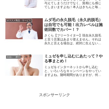
与えてしまうだけでなく、貧相にも感じ
てしまいますよね！本人はきちんと毎朝
ヒゲ剃りを欠かしていないでしょう！し
かし、数時間も経過すれば、ヒゲ剃り機
やカミソリなどで剃ったはずの毛穴から
ムダ毛の永久脱毛（永久的脱毛）
オススメ商品・サービス
ポツポツとヒゲが出てきま...
は自宅でも可能！出力レベルは施
術回数でカバー！？
さくら【フリーライター】現在永久脱毛
と言う言葉はあまり使えません。それは
永久と言える場合は、絶対に生えないと
言う条件だからです。車ウサギでも聞き
ますね！「永久脱毛出来ます」みたいな
キャッチフレーズ！さくら【フリーライ
ミュゼを申し込むにあたって？や
出会い・婚活
ター】雑誌や専門誌、ネッ...
る事まとめ！
ミュゼをインターネットから申し込む
と、いろいろなキャンペーンをやってい
ますよね。随時期間がありますが、何か
しらキャンペーンをやっている感じがし
ます(#^.^#)電話で申し込んでしまうより
もインターネットで申し込んだほうがお
得ですよね( *´...
スポンサーリンク