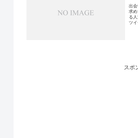
出会
求め
る人
ツイ
スポ