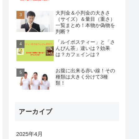
大判金＆小判金の大きさ
（サイズ）＆量目（重さ）
一覧まとめ！本物か偽物を
判断？
「ルイボスティー」と「さ
んぴん茶」違いは？効果
は？カフェインは？
お腹に出来る赤い線！その
種類は大きく分けて3種
類！
アーカイブ
2025年4月