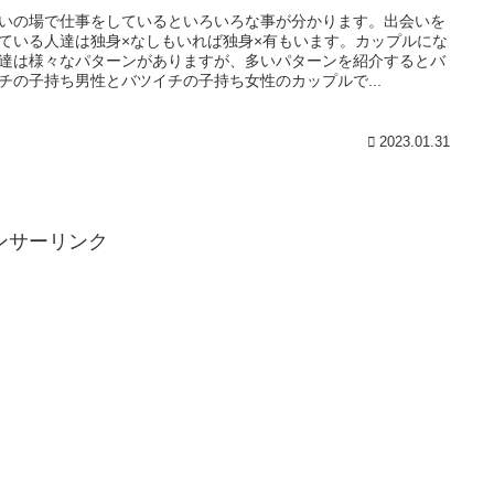
いの場で仕事をしているといろいろな事が分かります。出会いを
ている人達は独身×なしもいれば独身×有もいます。カップルにな
達は様々なパターンがありますが、多いパターンを紹介するとバ
チの子持ち男性とバツイチの子持ち女性のカップルで...
2023.01.31
ンサーリンク