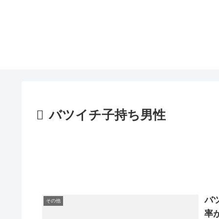
バツイチ子持ち男性
バ
その他
率