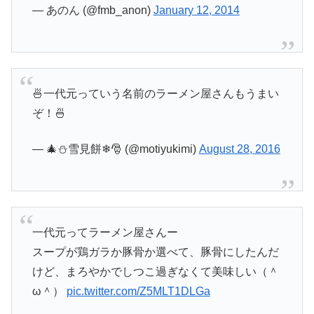
— あのん (@fmb_anon)
January 12, 2014
🍜一代元っていう名前のラーメン屋さんもうまい
ぞ！🍜
— 🎄⛄雪見餅❄🎅 (@motiyukimi)
August 28, 2016
一代元ってラーメン屋さんー
スープが鶏ガラか豚骨か選べて、豚骨にしたんだ
けど、まろやかでしつこ過ぎなくて美味しい（＾
ω＾）
pic.twitter.com/Z5MLT1DLGa