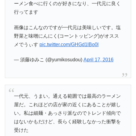
ーメン食べに行くのが好きになり、一代元に良く
行ってます
画像はこんなのですが一代元は美味しいです。塩
野菜と味噌にんにく(コーントッピング)がオスス
メでうぃす
pic.twitter.com/GHGd1lBo0l
— 須藤ゆみこ (@yumikosudou)
April 17, 2016
一代元、うまい。通える範囲では最高のラーメン
屋だ。これほどの店が家の近くにあることが嬉し
い。私は細麺・あっさり派なのでトレンド傾向で
はないかもだけど、長らく経験しなかった衝撃を
受けた