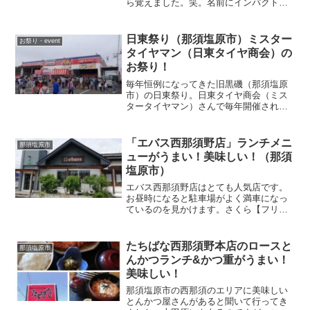
ら覚えました。笑。名前にインパクトが
あるので一度足を運んでおきたいと思っ
ていたので行ってきました！イケイケハ
ンバーグ55号！？煮込み系ハンバーグ
日東祭り（那須塩原市）ミスター
お祭り・event
店！？まあ、写真でまと...
タイヤマン（日東タイヤ商会）の
お祭り！
毎年恒例になってきた旧黒磯（那須塩原
市）の日東祭り。日東タイヤ商会（ミス
タータイヤマン）さんで毎年開催されま
す。板室街道沿いですね！日東タイヤ商
会（ミスタータイヤマン）のお祭り（那
須塩原市）毎回大賑わいです。受付を済
「エバス西那須野店」ランチメニ
那須塩原市
ますと無料の食べ物券も貰...
ューがうまい！美味しい！（那須
塩原市）
エバス西那須野店はとても人気店です。
お昼時になると駐車場がよく満車になっ
ているのを見かけます。さくら【フリー
ライター】予約するとスムーズ！ランチ
にエバス西那須野店へお伺いしました。
エバス西那須店は子連れもおすすめで
たちばな西那須野本店のロースと
那須塩原市
す。ちなみに西那須エリアで...
んかつランチ&かつ重がうまい！
美味しい！
那須塩原市の西那須のエリアに美味しい
とんかつ屋さんがあると聞いて行ってき