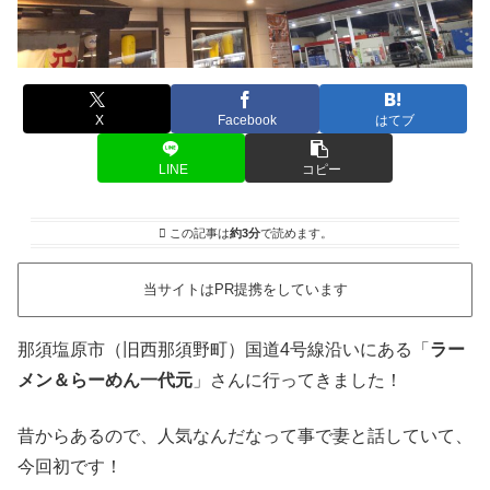
X
Facebook
はてブ
LINE
コピー
この記事は
約3分
で読めます。
当サイトはPR提携をしています
那須塩原市（旧西那須野町）国道4号線沿いにある「
ラー
メン＆らーめん一代元
」さんに行ってきました！
昔からあるので、人気なんだなって事で妻と話していて、
今回初です！