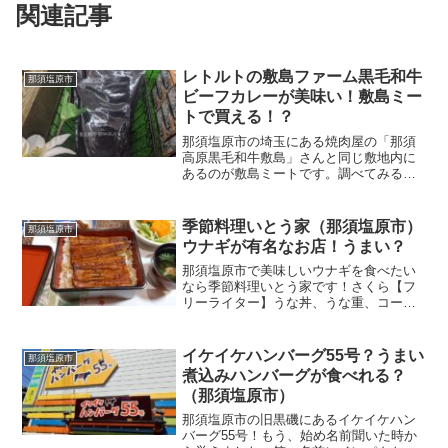
関連記事
レトルトの敷島ファーム黒毛和牛
那須塩原市
ビーフカレーが美味い！敷島ミー
トで買える！？
那須塩原市の埼玉にある焼肉屋の「那須
高原黒毛和牛敷島」さんと同じ敷地内に
あるのが敷島ミートです。調べてみると
「敷島ミート販売所」が正式名称のよう
ですね！実際に行ってみました！こんな
外観です！高級感漂いますね～。のれん
季節料理いとう家（那須塩原市）
那須塩原市
みたいなものに記載があっ...
ウナギが有名なお店！うまい？
那須塩原市で美味しいウナギを食べたい
なら季節料理いとう家です！さくら【フ
リーライター】うな丼、うな重、コース
料理、まむしなど様々なウナギ料理を楽
しめます！うなぎと言えばここ？季節料
理いとう家（那須塩原市）西那須野駅付
イケイケハンバーグ55号？うまい
那須塩原市
近を車で走っているとこん...
煮込みハンバーグが食べれる？
（那須塩原市）
那須塩原市の旧黒磯にあるイケイケハン
バーグ55号！もう、始め名前聞いた時か