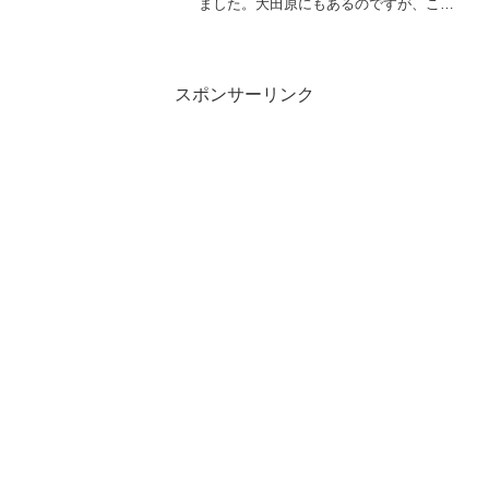
ました。大田原にもあるのですが、この
西那須にある「たちばな」が本店のよう
です。さくら【フリーライター】ランチ
にお伺い。ここは西那須野駅もすぐなの
で私がおすすめする美味し...
スポンサーリンク