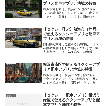
プリと配車アプリと地域の特徴
横浜市港北区は、横浜市の北部に位置
し、新横浜駅を中心にビジネス・商業エ
リアとして発展しています。新幹線が停
車する新横浜駅や、日産スタジアムがあ
ることでも知られており、イベント時に
はタクシーの需要が非常に高くなりま
【タクシー呼ぶ】熱海市（静岡）
タクシー
す。また、東急東横線・横浜市...
で使えるタクシーアプリと配車ア
プリと地域の特徴
静岡県の東部に位置する熱海市は、日本
有数の温泉地として知られています。観
光名所としては、熱海温泉、熱海城、
MOA美術館、初島などがあり、一年を通
じて多くの観光客が訪れます。また、JR
東海道新幹線や東海道本線が通ってお
横浜市南区で使えるタクシーアプ
タクシー
り、東京や横浜からのアク...
リと配車アプリと地域の特徴
横浜市南区は、横浜市の中心部に近く、
住宅街や商店街が広がる地域です。歴史
ある街並みと新しい開発が共存し、市民
の暮らしに密着したエリアとなっていま
す。南区には京急本線や横浜市営地下鉄
ブルーラインが通っており、交通の便は
【タクシー・配車アプリ】横浜市
タクシー
良いですが、坂が多い地形...
緑区で使えるタクシーアプリと配
車アプリと地域の特徴