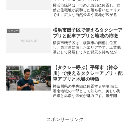
横浜市緑区は、市の北西部に位置し、自
然と住宅地が調和した落ち着いたエリア
です。広大な自然公園や農地が広がる一
方で、横浜線・グリーンラインなどの交
通インフラが整っており、交通利便性も
高い地域となっています。代表的な駅と
横浜市磯子区で使えるタクシーア
タクシー
しては中山駅や鴨居駅があ...
プリと配車アプリと地域の特徴
横浜市磯子区は、横浜市の南部に位置
し、東京湾に面したエリアです。工業地
帯として発展してきた背景を持ちながら
も、近年は住宅地の開発が進み、ファミ
リー層にも人気の地域となっています。
磯子駅や新杉田駅を中心に交通の便も良
【タクシー呼ぶ】平塚市（神奈
タクシー
く、京浜東北線や根岸線を利...
川）で使えるタクシーアプリ・配
車アプリと地域の特徴
神奈川県の中央部に位置する平塚市は、
湘南地域の一部として知られ、美しい海
岸線と温暖な気候が魅力です。毎年開催
される「湘南ひらつか七夕まつり」は全
国的にも有名で、多くの観光客が訪れま
す。また、JR東海道線が通っており、東
京や横浜へのアクセスも...
スポンサーリンク