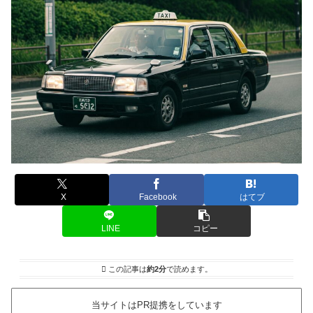
X
Facebook
はてブ
LINE
コピー
この記事は
約2分
で読めます。
当サイトはPR提携をしています