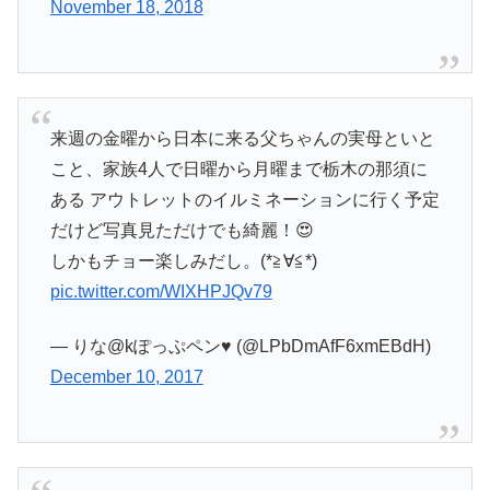
November 18, 2018
来週の金曜から日本に来る父ちゃんの実母といと
こと、家族4人で日曜から月曜まで栃木の那須に
ある アウトレットのイルミネーションに行く予定
だけど写真見ただけでも綺麗！😍
しかもチョー楽しみだし。(*≧∀≦*)
pic.twitter.com/WIXHPJQv79
— りな@kぽっぷペン♥ (@LPbDmAfF6xmEBdH)
December 10, 2017