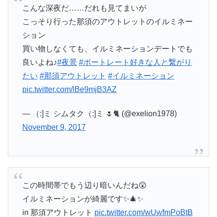
こんな深夜だ……だれも見てまいが
こっそり行った那須のアウトレットのイルミネー
ション
買い物しなくても、イルミネーションデートでも
良いよね♪
#夜景
#ポートレート好きな人と繋がり
たい
#那須アウトレット
#イルミネーション
pic.twitter.com/lBe9mjB3AZ
— （:]ミ シムタク（:]ミ 🌷🐈 (@exelion1978)
November 9, 2017
この時間帯でもう辺り暗いんだね😲
イルミネーションが綺麗です✨🎄✨
in 那須アウトレット
pic.twitter.com/wUwfmPoBtB