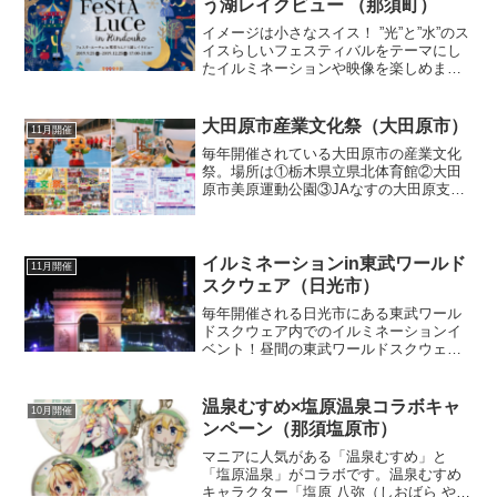
う湖レイクビュー （那須町）
イメージは小さなスイス！ ”光”と”水”のス
イスらしいフェスティバルをテーマにし
たイルミネーションや映像を楽しめま
す。ジップラインや遊覧船もフェスタ・
ルーチェ仕様です。噴水ショーやワーク
ショップなどの開催も予定！開催場所の
大田原市産業文化祭（大田原市）
11月開催
地図Twitter...
毎年開催されている大田原市の産業文化
祭。場所は①栃木県立県北体育館②大田
原市美原運動公園③JAなすの大田原支所
の3つのエリアで開催されます。メイン開
催場所は①栃木県立県北体育館です。過
去から現在の大田原市産業文化祭の
Twitter情報まとめ...
イルミネーションin東武ワールド
11月開催
スクウェア（日光市）
毎年開催される日光市にある東武ワール
ドスクウェア内でのイルミネーションイ
ベント！昼間の東武ワールドスクウェア
で楽しんだ後にそのまま日が暮れてイル
ミネーションになったらもっと最高か
も？もちろん、イルミネーションの夜の
温泉むすめ×塩原温泉コラボキャ
10月開催
部だけの参加のほうが高いよ...
ンペーン（那須塩原市）
マニアに人気がある「温泉むすめ」と
「塩原温泉」がコラボです。温泉むすめ
キャラクター「塩原 八弥（しおばら や