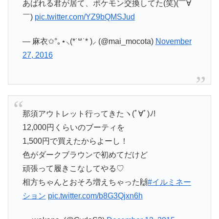
あばれる君が居て、ポケモン交換してた(笑)(￣∀
￣)
pic.twitter.com/YZ9bQMSJud
— 麻衣✩°｡⋆⸜(*˙꒳˙* )⸝ (@mai_mocota)
November
27, 2016
那須アウトレット行ってきたヽ(ﾟ∀ﾟ)ﾉ!
12,000円くらいのブーティを
1,500円で買えたからよーし！
色がダークブラウンで初めてだけど
頑張って履きこなしてやる♡
相方ちゃんとおそろ増えちゃった🙌
#イルミネー
ション
pic.twitter.com/b8G3Qjxn6h