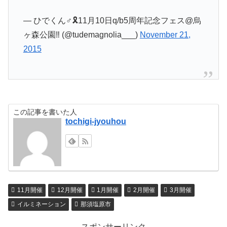
— ひでくん♂🎗️11月10日q/b5周年記念フェス@烏
ヶ森公園‼️ (@tudemagnolia___)
November 21,
2015
この記事を書いた人
tochigi-jyouhou
11月開催
12月開催
1月開催
2月開催
3月開催
イルミネーション
那須塩原市
スポンサーリンク