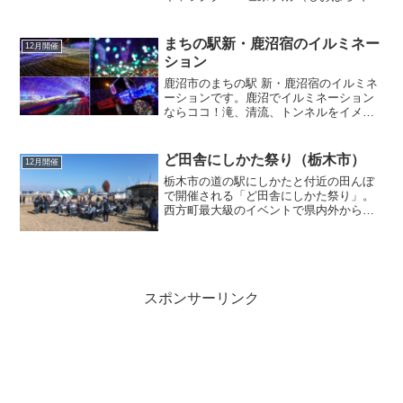
や）」グッズの販売やキャンペーンをし
ています。温泉むすめ×塩原温泉コラボキ
ャンペーンのネット情報まとめ！Twitter
まちの駅新・鹿沼宿のイルミネー
12月開催
上で情報が豊富...
ション
鹿沼市のまちの駅 新・鹿沼宿のイルミネ
ーションです。鹿沼でイルミネーション
ならココ！滝、清流、トンネルをイメー
ジしたイルミネーションは幻想的です！
開催場所「まちの駅新・鹿沼宿」の地図
〒322-0053 栃木県鹿沼市仲町1604−1まち
ど田舎にしかた祭り（栃木市）
12月開催
の駅新...
栃木市の道の駅にしかたと付近の田んぼ
で開催される「ど田舎にしかた祭り」。
西方町最大級のイベントで県内外からも
お客さんが来ます。和楽器隊によるパフ
ォーマンスや子供向けには「田んぼ相
撲」「俵飛ばし」「トラクター試乗体
験」もあります。ど田舎にしか...
スポンサーリンク