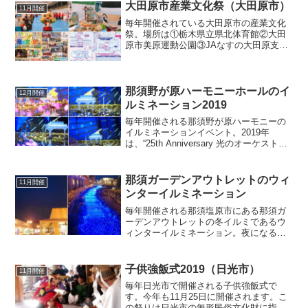
時間まで実施します。12月14日(土)に
大田原市産業文化祭（大田原市）
11月開催
は、サンタクロース財...
毎年開催されている大田原市の産業文化
祭。場所は①栃木県立県北体育館②大田
原市美原運動公園③JAなすの大田原支所
の3つのエリアで開催されます。メイン開
催場所は①栃木県立県北体育館です。過
去から現在の大田原市産業文化祭の
Twitter情報まとめ...
那須野が原ハーモニーホールのイ
12月開催
ルミネーション2019
毎年開催される那須野が原ハーモニーの
イルミネーションイベント。2019年
は、“25th Anniversary 光のオーケスト
ラ”がテーマです。12月14日(土)から25日
(水)には、「Xmas国際音楽祭」でイベン
ト多数開催。17:00～2...
那須ガーデンアウトレットのウィ
11月開催
ンターイルミネーション
毎年開催される那須塩原市にある那須ガ
ーデンアウトレットの冬イルミであるウ
ィンターイルミネーション。夜になると
那須ガーデンアウトレットへ出向くカッ
プルや家族連れが溢れます。昼から時間
を過ごしてイルミネーションを見る人
子供強飯式2019（日光市）
11月開催
や、夜に訪れる人など様々。...
毎年日光市で開催される子供強飯式で
す。今年も11月25日に開催されます。こ
の祭りは日光市の無形民俗文化財に指定