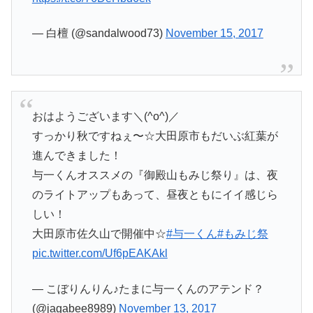
— 白檀 (@sandalwood73)
November 15, 2017
おはようございます＼(^o^)／
すっかり秋ですねぇ〜☆大田原市もだいぶ紅葉が
進んできました！
与一くんオススメの『御殿山もみじ祭り』は、夜
のライトアップもあって、昼夜ともにイイ感じら
しい！
大田原市佐久山で開催中☆
#与一くん
#もみじ祭
pic.twitter.com/Uf6pEAKAkl
— こぼりんりん♪たまに与一くんのアテンド？
(@jagabee8989)
November 13, 2017