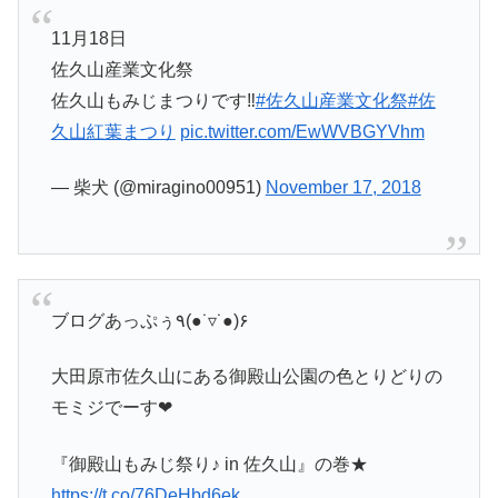
11月18日
佐久山産業文化祭
佐久山もみじまつりです‼️
#佐久山産業文化祭
#佐
久山紅葉まつり
pic.twitter.com/EwWVBGYVhm
— 柴犬 (@miragino00951)
November 17, 2018
ブログあっぷぅ٩(●˙▿˙●)۶
大田原市佐久山にある御殿山公園の色とりどりの
モミジでーす❤︎
『御殿山もみじ祭り♪ in 佐久山』の巻★
https://t.co/76DeHbd6ek