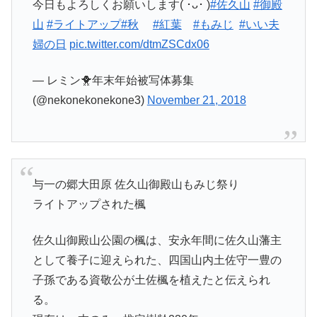
今日もよろしくお願いします( ･ᴗ･ )
#佐久山
#御殿
山
#ライトアップ
#秋
⁠ ⁠⁠ ⁠⁠ ⁠⁠ ⁠
#紅葉
⁠ ⁠⁠ ⁠⁠ ⁠⁠ ⁠
#もみじ
⁠ ⁠⁠ ⁠
#いい夫
婦の日
pic.twitter.com/dtmZSCdx06
— レミン🐥年末年始被写体募集
(@nekonekonekone3)
November 21, 2018
与一の郷大田原 佐久山御殿山もみじ祭り
ライトアップされた楓
佐久山御殿山公園の楓は、安永年間に佐久山藩主
として養子に迎えられた、四国山内土佐守一豊の
子孫である資敬公が土佐楓を植えたと伝えられ
る。