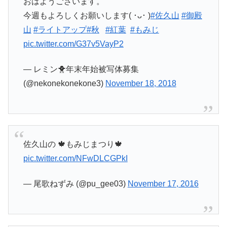
おはようございます。
今週もよろしくお願いします( ･ᴗ･ )
#佐久山
#御殿
山
#ライトアップ
#秋
⁠ ⁠⁠ ⁠
#紅葉
⁠ ⁠⁠ ⁠
#もみじ
pic.twitter.com/G37v5VayP2
— レミン🐥年末年始被写体募集
(@nekonekonekone3)
November 18, 2018
佐久山の 🍁もみじまつり🍁
pic.twitter.com/NFwDLCGPkI
— 尾歌ねずみ (@pu_gee03)
November 17, 2016