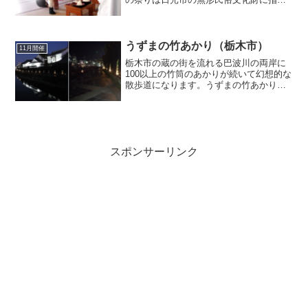
されている奇祭です。山伏と強力として
小中学生が演じます。法螺貝や太鼓を合
図に登場するのも見どころ。白装束の強
力頂戴人とされる大人に...
うずまの竹あかり（栃木市）
11月開催
栃木市の蔵の街を流れる巴波川の両岸に
100以上の竹筒のあかりが続いて幻想的な
散歩道になります。うずまの竹あかり
（栃木市）のネット情報まとめ！過去の
うずまの竹あかりのネット情報をまとめ
ています。うずまの竹あかり (^^)栃木市
蔵の街 巴波川...
スポンサーリンク