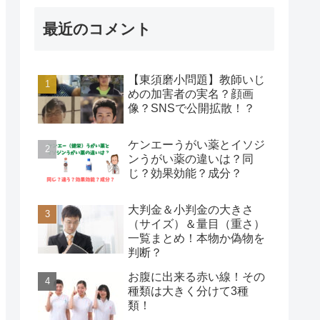
最近のコメント
【東須磨小問題】教師いじ
めの加害者の実名？顔画
像？SNSで公開拡散！？
ケンエーうがい薬とイソジ
ンうがい薬の違いは？同
じ？効果効能？成分？
大判金＆小判金の大きさ
（サイズ）＆量目（重さ）
一覧まとめ！本物か偽物を
判断？
お腹に出来る赤い線！その
種類は大きく分けて3種
類！