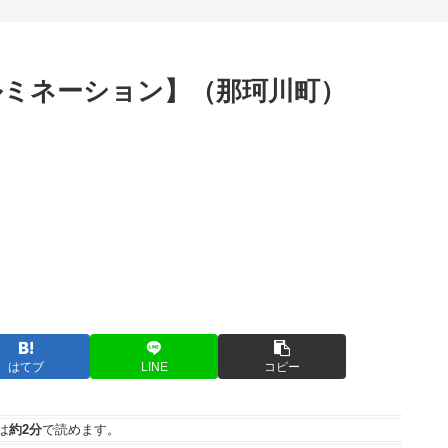
ミネーション】（那珂川町）
はてブ
LINE
コピー
は
約2分
で読めます。