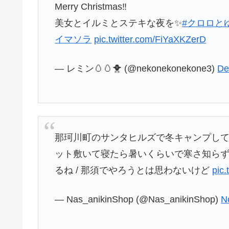
Merry Christmas‼
美女とイルミとステキな夜を✨
#クロロと
イマソラ
pic.twitter.com/FiYaXKZerD
— レミン🥚🥚🐥 (@nekonekonekone3)
De
那珂川町のサンタヒルズで冬キャンプして
ット敷いて寝たら暑いくらいで寒さ知らず
るね / 那須でやろうとは思わないけど
pic
— Nas_anikinShop (@Nas_anikinShop)
N