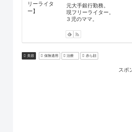
元大手銀行勤務。
現フリーライター。
３児のママ。
美容
保険適用
治療
赤ら顔
スポ