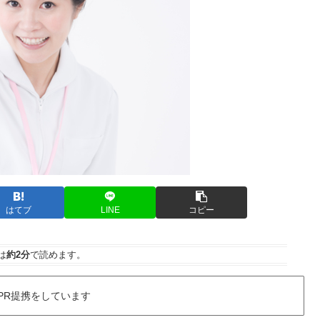
はてブ
LINE
コピー
は
約2分
で読めます。
PR提携をしています