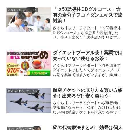
「ｐ53誘導体DBグルコース」含
オススメ商品・サービス
有の全分子フコイダンエキスで癌
対策！
さくら【フリーライター】「ｐ53誘導体
DBグルコース」が癌患者の癌を消した
り、小さく出来たとの実績があります。
車ウサギお！怪しいですが、またまた興
味あります！さくら【フリーライター】
この「ｐ53誘導体DBグルコース」を配合
ダイエットプーアル茶！薬局では
オススメ商品・サービス
したフコイダン商品...
売っていない痩せるお茶！
さくら【フリーライター】下腹を凹ます
ダイエットがしたくてダイエットプーア
ル茶を薬局で探す人がいますが、薬局で
はダイエットプーアル茶は販売していま
せん。車ウサギ似たようなプーアル茶は
ありますけど・・・さくら【フリーライ
航空チケットの取り方＆買い方紹
オススメ商品・サービス
ター】本物のダイエットプ...
介！出来るだけ安く買おう！
さくら【フリーライター】いざ飛行機に
乗る事になったら、必ずしなければいけ
ない事は航空チケットを購入する事です
よね。飛行機に乗るのだからそのチケッ
トを購入しなければいけないです。車ウ
サギ当然ですよね！誰でも知ってますが
癌の代替療法まとめ！効果は個人
オススメ商品・サービス