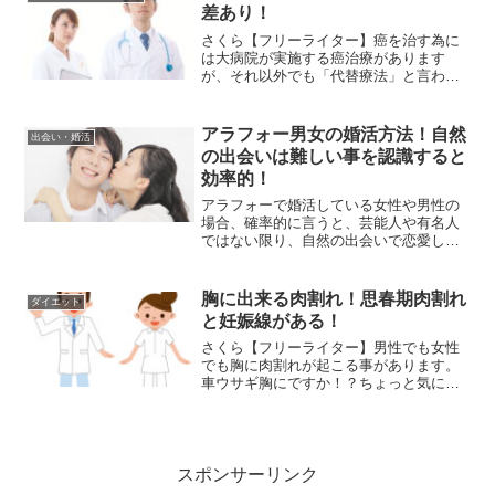
な！さくら【フリーライタ...
差あり！
さくら【フリーライター】癌を治す為に
は大病院が実施する癌治療があります
が、それ以外でも「代替療法」と言われ
る療法で治す方法もあります。車ウサギ
治療以外で治んの！？さくら【フリーラ
イター】確実性がある効果は現在のとこ
アラフォー男女の婚活方法！自然
出会い・婚活
ろ認められていませんが、個...
の出会いは難しい事を認識すると
効率的！
アラフォーで婚活している女性や男性の
場合、確率的に言うと、芸能人や有名人
ではない限り、自然の出会いで恋愛し
て、結婚出来る可能性は非常に低いで
す！いきなり、自然への出会いを裏切る
ような発言を申し訳ございません！自然
胸に出来る肉割れ！思春期肉割れ
ダイエット
に出会える人は、皆、同い年の...
と妊娠線がある！
さくら【フリーライター】男性でも女性
でも胸に肉割れが起こる事があります。
車ウサギ胸にですか！？ちょっと気にな
るお題ですね！さくら【フリーライタ
ー】この肉割れは思春期に起こる思春期
肉割れと女性の場合のみですが、妊娠を
きっかけに起こる妊娠線の2...
スポンサーリンク