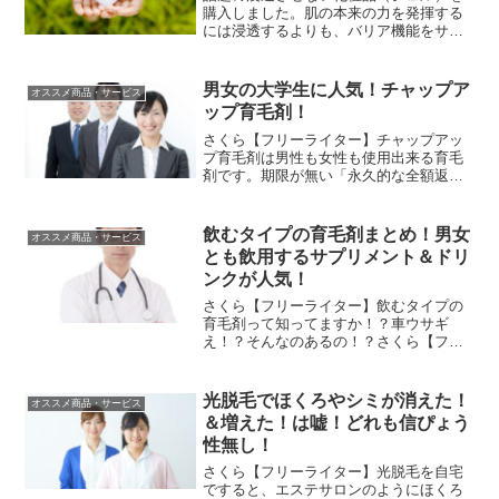
購入しました。肌の本来の力を発揮する
には浸透するよりも、バリア機能をサポ
ートするほうが重要みたいなんですね。
このような発想って私は今までありませ
んでした。化粧品っていったら肌に浸透
男女の大学生に人気！チャップア
オススメ商品・サービス
させるから肌がよくなると...
ップ育毛剤！
さくら【フリーライター】チャップアッ
プ育毛剤は男性も女性も使用出来る育毛
剤です。期限が無い「永久的な全額返金
保証」が付いている事でも有名な育毛剤
です。車ウサギ通常の育毛剤と違い、大
学生や20代の使用者が多いのも「チャッ
飲むタイプの育毛剤まとめ！男女
オススメ商品・サービス
プアップ育毛剤」のポイ...
とも飲用するサプリメント＆ドリ
ンクが人気！
さくら【フリーライター】飲むタイプの
育毛剤って知ってますか！？車ウサギ
え！？そんなのあるの！？さくら【フリ
ーライター】頭皮に毎回付けるのが苦手
な人にオススメなんですよ！車ウサギさ
っそく見てみたい！さくら【フリーライ
光脱毛でほくろやシミが消えた！
オススメ商品・サービス
ター】うむ！育毛剤と言えば...
＆増えた！は嘘！どれも信ぴょう
性無し！
さくら【フリーライター】光脱毛を自宅
ですると、エステサロンのようにほくろ