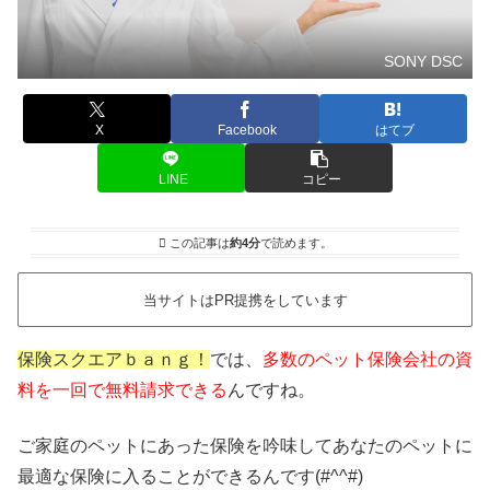
SONY DSC
X
Facebook
はてブ
LINE
コピー
この記事は
約4分
で読めます。
当サイトはPR提携をしています
保険スクエアｂａｎｇ！
では、
多数のペット保険会社の資
料を一回で無料請求できる
んですね。
ご家庭のペットにあった保険を吟味してあなたのペットに
最適な保険に入ることができるんです(#^^#)