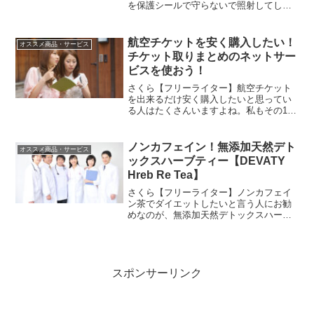
を保護シールで守らないで照射してしま
う人が多くいますね！車ウサギ危なそう
ですね・・・。家庭用脱毛器では注意事
項に大きく記載があり、ほとんどの家庭
航空チケットを安く購入したい！
オススメ商品・サービス
用脱毛器では保護シールも...
チケット取りまとめのネットサー
ビスを使おう！
さくら【フリーライター】航空チケット
を出来るだけ安く購入したいと思ってい
る人はたくさんいますよね。私もその1人
でした。車ウサギ私もその1人！ってか皆
安く買いたいですよ！さくら【フリーラ
イター】そうですよね！航空チケットは
ノンカフェイン！無添加天然デト
オススメ商品・サービス
当然その会社から購入...
ックスハーブティー【DEVATY
Hreb Re Tea】
さくら【フリーライター】ノンカフェイ
ン茶でダイエットしたいと言う人にお勧
めなのが、無添加天然デトックスハーブ
ティーの【DEVATY Hreb Re Tea】で
す。車ウサギ見た感じからダイエット成
功しそうな雰囲気ですね！このディバテ
ィーのハー...
スポンサーリンク