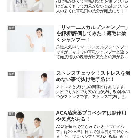
抜け毛が多くて育毛剤などを使っている
けど全くもって効果がないと感じている
人の多くは育毛剤の成分が頭皮にうまく
浸透していない可能性があります。頭皮
を触ってみて、硬くなっていたり、弾力
性がなかったりするとそれは「硬化」を
「リマーユスカルプシャンプー」
育毛
起こしている頭皮の可能性...
を解析/評価してみた！薄毛に効
くシャンプー！
男性人気のリマーユスカルプシャンプー
ですが、今までの育毛シャンプーと違っ
て頭皮環境の改善が出来たとの声が多い
のはなぜか？リマーユスカルプシャンプ
ーを徹底的に解析してみました＾＾。<>
リマーユスカルプシャンプー（馬油シャ
ストレスチェック！ストレスを溜
育毛
ンプー）公式サイト⇒リ...
めない事で抜け毛予防に！
ストレスと抜け毛の関連性はあります。
男性でも女性でも髪の毛が抜ける原因の1
つがストレスです。ストレスで抜け毛が
起きる場合は①「複合的な原因とストレ
スが合わさる事で抜ける抜け毛」と
②「急激なストレスにより一気に抜ける
AGA治療薬プロペシアは副作用
育毛
抜け毛（円形脱毛症）」があ...
や欠点がある！
AGA治療薬で知られている「プロペシ
ア」は2005年に日本では販売が開始され
ました。プロペシアと言われる薬に配合