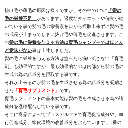
抜け毛や薄毛の原因は様々ですが、その中の1つに
「髪の
毛の栄養不足」
があります。過度なダイエットや偏食が続
いている事で髪の毛の栄養素を口から摂取出来ずに髪の毛
の成長が止まってしまい抜け毛や薄毛を促進させます。こ
の
髪の毛に栄養を与える方法は育毛シャンプーではほとん
ど意味がない
事は上述しました。
髪の毛に栄養を与える方法は塗ったら洗い流さない「育毛
剤」も効果的ですが、最も効果的なのは内部から髪の毛の
生成の為の諸成分を摂取する事です。
それが出来るのが髪の毛を生成させる為の諸成分を凝縮さ
せた
「育毛サプリメント」
です。
育毛サプリメントの基本効能は髪の毛を生成させる為の諸
成分を凝縮配合している事です。
そこに商品によってプラスアルファで育毛促進成分や、血
行促進成分、頭皮環境の改善成分を含んでいます。1番の