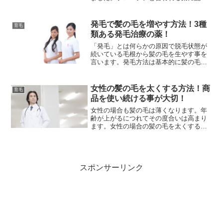
されている「フィナステリド」と言われ
る成分が発毛効果がある事で知られてい
ますが、実はフィナステリドを含むプロ
発毛で髪の毛を増やす方法！3種
育毛
ペシアに育毛・発毛効...
類ある発毛治療の薬！
「発毛」とは何らかの原因で脱毛状態が
続いている毛根から髪の毛を生やす事を
言います。発毛方法は基本的に髪の毛を
作る基本の毛母細胞を刺激して活性化さ
せる事で脱毛状態（髪の毛のサイクルで
言う休止期）の毛根から髪の毛を生えさ
女性の髪の毛を太くする方法！商
育毛
せる事です。この発毛と言...
品を使い続ける事が大切！
女性の場合も髪の毛は薄くなります。年
齢が上がるにつれてその度合いは高まり
ます。女性の場合の髪の毛を太くする方
法は男性の髪の毛が細くなる原因とは違
いがあります。男性の場合は、AGA（男
性型脱毛症）が髪の毛が細くなったり、
髪の毛が抜ける原因のト...
スポンサーリンク