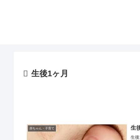
生後1ヶ月
生
赤ちゃん・子育て
生後