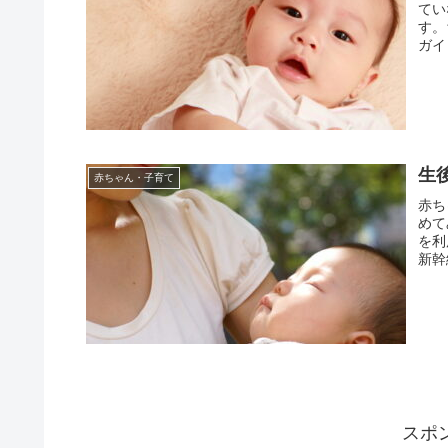
てい
す。
ガイ
生
赤ちゃん・子育て
赤ち
めて
を利
新幹
スポ