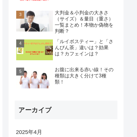
大判金＆小判金の大きさ
（サイズ）＆量目（重さ）
一覧まとめ！本物か偽物を
判断？
「ルイボスティー」と「さ
んぴん茶」違いは？効果
は？カフェインは？
お腹に出来る赤い線！その
種類は大きく分けて3種
類！
アーカイブ
2025年4月