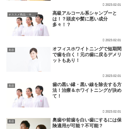
2023.02.01
高級アルコール系シャンプーと
オススメ商品・サービス
は！？頭皮や髪に悪い成分
多々！？
2023.02.01
オフィスホワイトニングで短期間
美容
で歯を白く！元の歯に戻るデメリ
ットもあり！
2023.02.01
歯の黒い縁・黒い線を除去する方
美容
法！治療＆ホワイトニングが決め
て！
2023.02.01
奥歯や前歯を白い歯にするには保
美容
険適用が可能？不可能？