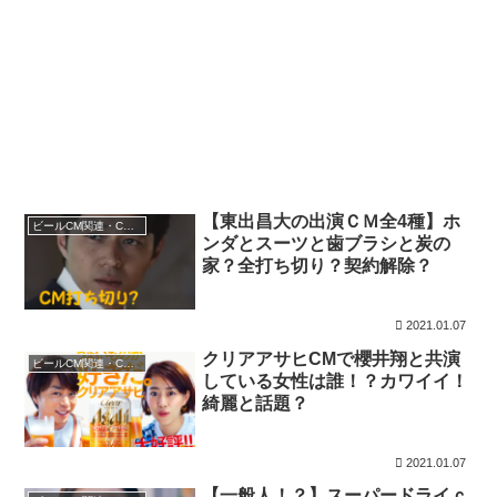
【東出昌大の出演ＣＭ全4種】ホ
ビールCM関連・CMニュース
ンダとスーツと歯ブラシと炭の
家？全打ち切り？契約解除？
2021.01.07
クリアアサヒCMで櫻井翔と共演
ビールCM関連・CMニュース
している女性は誰！？カワイイ！
綺麗と話題？
2021.01.07
【一般人！？】スーパードライｃ