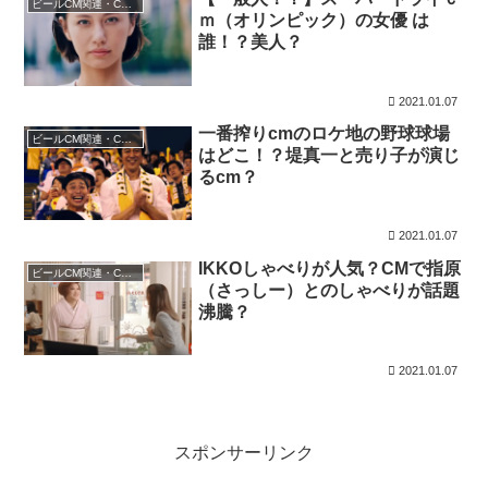
ビールCM関連・CMニュース
ｍ（オリンピック）の女優 は
誰！？美人？
2021.01.07
一番搾りcmのロケ地の野球球場
ビールCM関連・CMニュース
はどこ！？堤真一と売り子が演じ
るcm？
2021.01.07
IKKOしゃべりが人気？CMで指原
ビールCM関連・CMニュース
（さっしー）とのしゃべりが話題
沸騰？
2021.01.07
スポンサーリンク