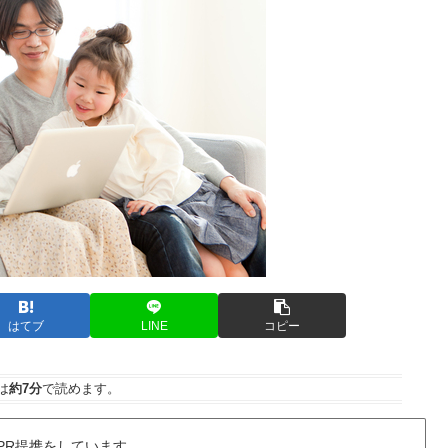
はてブ
LINE
コピー
は
約7分
で読めます。
PR提携をしています