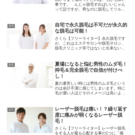
事です。 んじゃ脱毛すればいいじゃん
って話ですが、男なのに脱毛してツルツ
ルもかっこ悪いというか、気持ち悪いで
しょう(*_*)私が実践したかったのは完全
なら永久脱毛ではなくて、多くて、太く
自宅で永久脱毛は不可だが永久的
脱毛
濃いムダ毛を薄く、...
な脱毛は可能！
さくら【フリーライター】永久脱毛です
が、これはエステサロンや脱毛サロン、
脱毛クリニック等ではないと出来ないの
か？それとも家庭用のよくある通販購入
が出来る脱毛器でも永久脱毛が可能なの
か？との疑問が多いです。車ウサギ確か
夏場になると悩む男性のムダ毛！
脱毛
に気になります。自宅で出...
抑毛＆完全脱毛で自信が付けべ
し！
夏の暑苦しい時には男性のムダ毛という
のは余計不潔に感じてしまいます。特に
毛が濃い人ほどそのイメージは高いよう
です。顔がイケメンなのに、体つきもい
いのに、ムダ毛がモジャモジャで気持ち
悪いという事にならないように、肌を露
レーザー脱毛は痛い！？繰り返す
脱毛
出する夏までには毛を自然...
度に痛みが弱くなるレーザー脱
毛！
さくら【フリーライター】レーザー脱毛
をする人が最も心配する事の1つに「痛