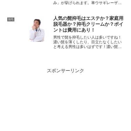
み」が挙げられます。車ウサギレーザー
やる人は誰もが心配する事です！さくら
【フリーライター】レーザーの痛みにつ
いて説明しますね！レーザー脱毛は脱毛
人気の髭抑毛はエステか？家庭用
脱毛
効果はフラッシュ脱毛に比...
脱毛器か？抑毛クリームか？ポイ
ントは費用にあり！
男性で髭を抑毛したい人は多いですね！
濃い髭を薄くしたり、目立たなくしたい
と考える男性は多いはずです！濃い髭を
始めとする男性のムダ毛は女性には嫌わ
れる原因ですからね！そんなムダ毛の中
でも悩みが多い「髭のムダ毛」は無くす
よりも薄く目立たなくする...
スポンサーリンク