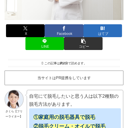
X
Facebook
はてブ
LINE
コピー
この記事は
約2分
で読めます。
当サイトはPR提携をしています
自宅にて脱毛したいと思う人は以下2種類の
脱毛方法があります。
さくら【フリ
①家庭用の脱毛器具で脱毛
ーライター】
②脱毛クリーム・オイルで脱毛