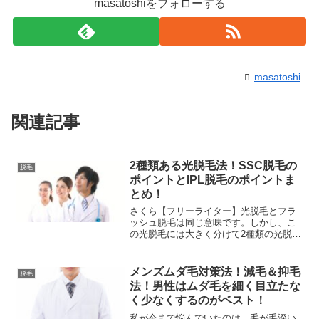
masatoshiをフォローする
masatoshi
関連記事
2種類ある光脱毛法！SSC脱毛の
脱毛
ポイントとIPL脱毛のポイントま
とめ！
さくら【フリーライター】光脱毛とフラ
ッシュ脱毛は同じ意味です。しかし、こ
の光脱毛には大きく分けて2種類の光脱毛
があります。車ウサギ知りたいです～
～！細かく見ていくと複数あるのです
が、より使用例が高い光脱毛法を大きく
メンズムダ毛対策法！減毛＆抑毛
脱毛
分けると2種類に分ける事が...
法！男性はムダ毛を細く目立たな
く少なくするのがベスト！
私が今まで悩んでいたのは、毛が毛深い