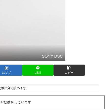
SONY DSC
はてブ
LINE
コピー
は
約2分
で読めます。
PR提携をしています