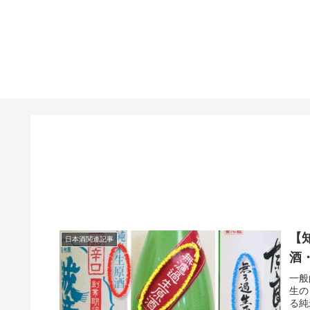
【
日本酒関連記事
酒
一般
生の
る純