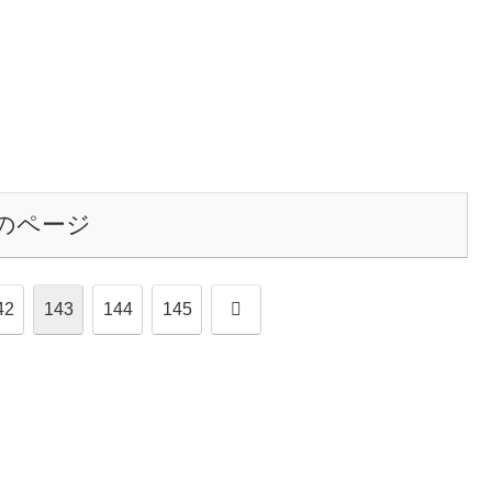
のページ
次
42
143
144
145
へ