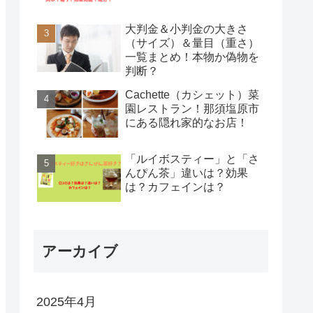
大判金＆小判金の大きさ
（サイズ）＆量目（重さ）
一覧まとめ！本物か偽物を
判断？
Cachette（カシェット）菜
園レストラン！那須塩原市
にある隠れ家的なお店！
「ルイボスティー」と「さ
んぴん茶」違いは？効果
は？カフェインは？
アーカイブ
2025年4月