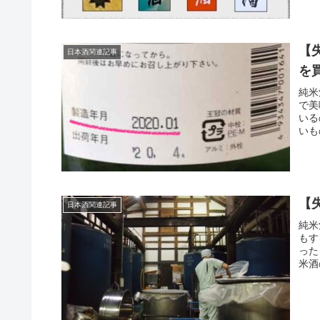
【
日本酒関連記事
を
純米
で美
いる
いも
【
日本酒関連記事
純米
もす
った
米酒