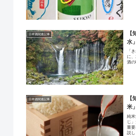
【
日本酒関連記事
水
「き
に、
酒の
【
日本酒関連記事
米
純米
じ」
重要
説し