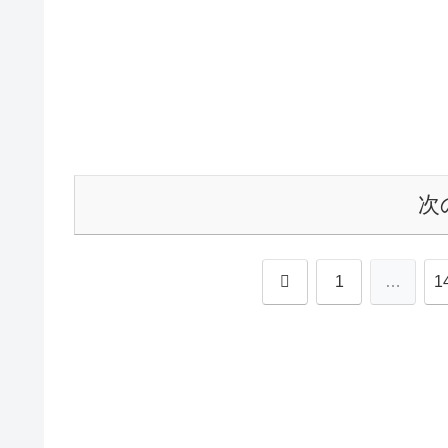
次
前
1
…
1
へ