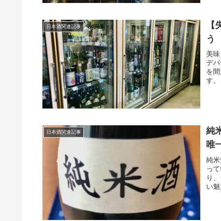
【
日本酒関連記事
う
美味
デパ
を間
す。
す。
純
日本酒関連記事
唯
純米
って
り、
い魅