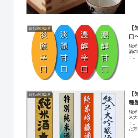
【
日本酒関連記事
口
純米
酒の
す。
【
日本酒関連記事
種
純米
米大
す。
た方